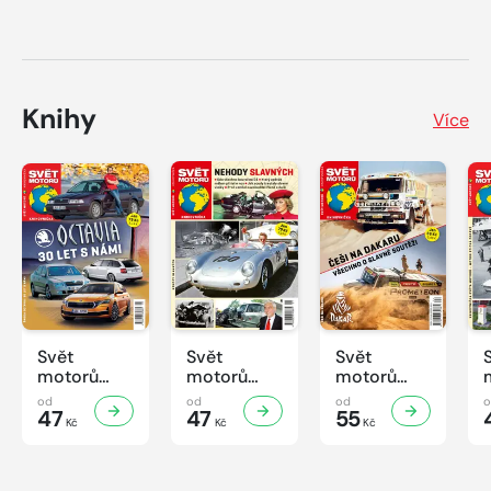
Knihy
Více
Svět
Svět
Svět
motorů
motorů
motorů
Knihovnička
Knihovnička
Knihovnička
od
od
od
2/2026
47
1/2026
47
4/2025
55
Kč
Kč
Kč