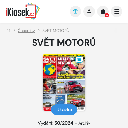
Přejít na hlavní obsah
0
Časopisy
SVĚT MOTORŮ
SVĚT MOTORŮ
Ukázka
Vydání:
50/2024
–
Archiv