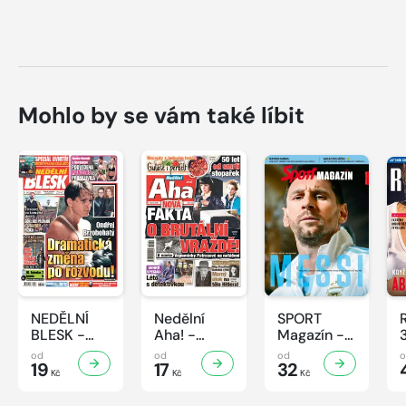
Mohlo by se vám také líbit
NEDĚLNÍ
Nedělní
SPORT
BLESK -
Aha! -
Magazín -
32/2026
32/2026
32/2026
od
od
od
19
17
32
Kč
Kč
Kč