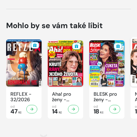
Mohlo by se vám také líbit
REFLEX -
Aha! pro
BLESK pro
32/2026
ženy -
ženy -
32/2026
32/2026
od
od
od
47
14
18
Kč
Kč
Kč