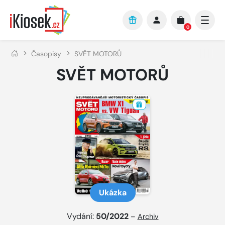
Přejít na hlavní obsah
0
Časopisy
SVĚT MOTORŮ
SVĚT MOTORŮ
Ukázka
Vydání:
50/2022
–
Archiv