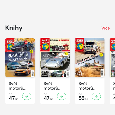
Knihy
Více
Svět
Svět
Svět
motorů
motorů
motorů
Knihovnička
Knihovnička
Knihovnička
od
od
od
2/2026
47
1/2026
47
4/2025
55
Kč
Kč
Kč