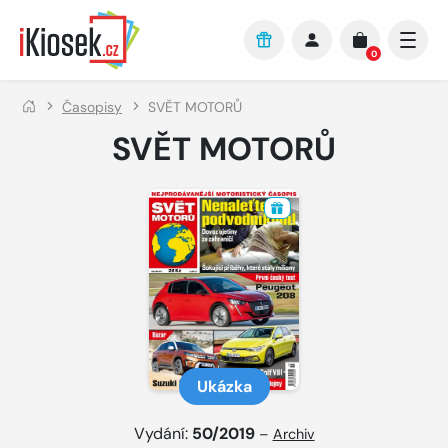
Přejít na hlavní obsah
0
Časopisy
SVĚT MOTORŮ
SVĚT MOTORŮ
Ukázka
Vydání:
50/2019
–
Archiv