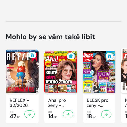
Mohlo by se vám také líbit
REFLEX -
Aha! pro
BLESK pro
32/2026
ženy -
ženy -
32/2026
32/2026
od
od
od
47
14
18
Kč
Kč
Kč