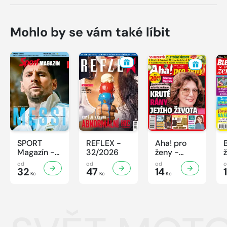
Mohlo by se vám také líbit
SPORT
REFLEX -
Aha! pro
Magazín -
32/2026
ženy -
32/2026
32/2026
od
od
od
32
47
14
Kč
Kč
Kč