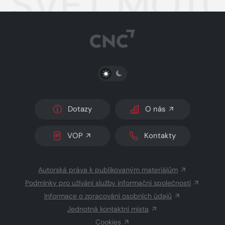
SVĚT MOTO
PŘEPNOUT SVĚTLÝ/TMAVÝ REŽIM
Dotazy
O nás
VOP
Kontakty
Autorská práva k publikovaným materiálům
Podmínky pro užívání služby informační společnosti
Informace o zpracování osobních údajů
Jednotná kontaktní místa
Cookies