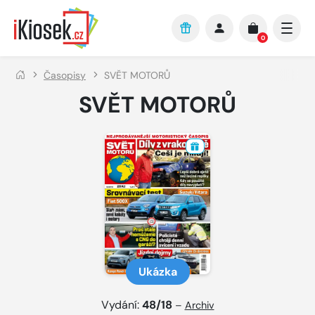
Přejít na hlavní obsah
0
Časopisy
SVĚT MOTORŮ
SVĚT MOTORŮ
Ukázka
Vydání:
48/18
–
Archiv