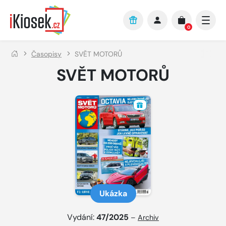
Přejít na hlavní obsah
0
Časopisy
SVĚT MOTORŮ
SVĚT MOTORŮ
Ukázka
Vydání:
47/2025
–
Archiv