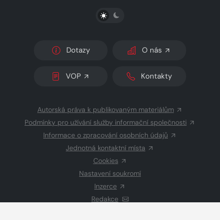
PŘEPNOUT SVĚTLÝ/TMAVÝ REŽIM
Dotazy
O nás
VOP
Kontakty
Autorská práva k publikovaným materiálům
Podmínky pro užívání služby informační společnosti
Informace o zpracování osobních údajů
Jednotná kontaktní místa
Cookies
Nastavení soukromí
Inzerce
Redakce