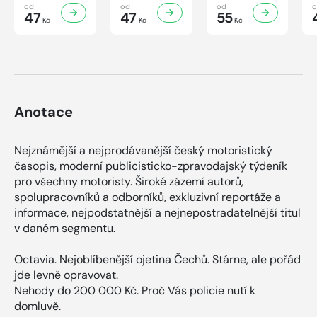
Knihovnička
Knihovnička
Knihovnička
od
od
od
2/2026
47
1/2026
47
4/2025
55
Kč
Kč
Kč
Anotace
Nejznámější a nejprodávanější český motoristický
časopis, moderní publicisticko-zpravodajský týdeník
pro všechny motoristy. Široké zázemí autorů,
spolupracovníků a odborníků, exkluzivní reportáže a
informace, nejpodstatnější a nejnepostradatelnější titul
v daném segmentu.
Octavia. Nejoblíbenější ojetina Čechů. Stárne, ale pořád
jde levně opravovat.
Nehody do 200 000 Kč. Proč Vás policie nutí k
domluvě.