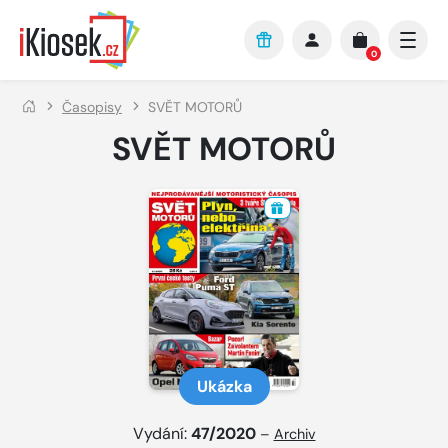
Přejít na hlavní obsah
0
Časopisy
SVĚT MOTORŮ
SVĚT MOTORŮ
Ukázka
Vydání:
47/2020
–
Archiv