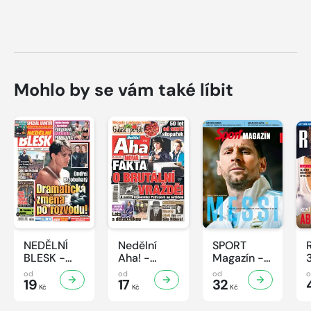
Mohlo by se vám také líbit
NEDĚLNÍ
Nedělní
SPORT
BLESK -
Aha! -
Magazín -
32/2026
32/2026
32/2026
od
od
od
19
17
32
Kč
Kč
Kč