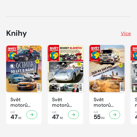
Knihy
Více
Svět
Svět
Svět
motorů
motorů
motorů
Knihovnička
Knihovnička
Knihovnička
od
od
od
2/2026
47
1/2026
47
4/2025
55
Kč
Kč
Kč