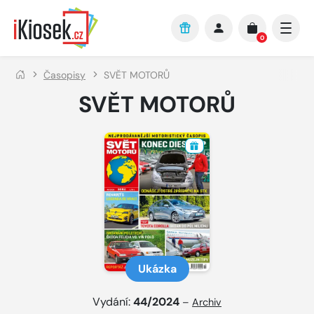
Přejít na hlavní obsah
0
Časopisy
SVĚT MOTORŮ
SVĚT MOTORŮ
Ukázka
Vydání:
44/2024
–
Archiv