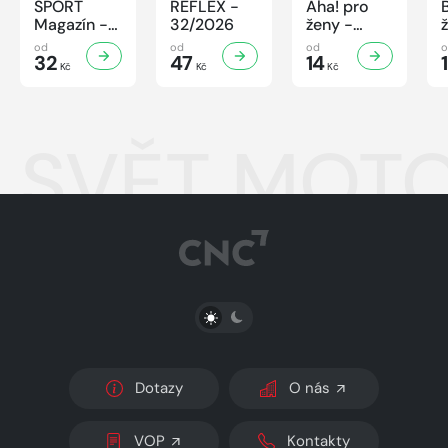
SPORT
REFLEX -
Aha! pro
Magazín -
32/2026
ženy -
32/2026
32/2026
od
od
od
32
47
14
Kč
Kč
Kč
SVĚT MOTO
PŘEPNOUT SVĚTLÝ/TMAVÝ REŽIM
Dotazy
O nás
VOP
Kontakty