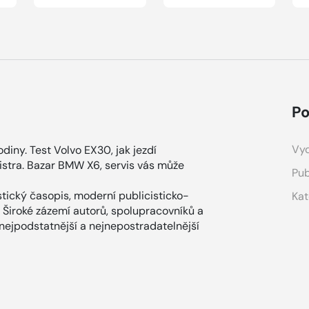
Po
Vyd
odiny. Test Volvo EX30, jak jezdí
mistra. Bazar BMW X6, servis vás může
Pub
tický časopis, moderní publicisticko-
Kat
 Široké zázemí autorů, spolupracovníků a
 nejpodstatnější a nejnepostradatelnější