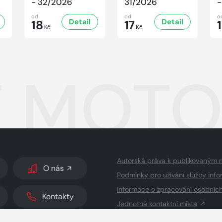
- 32/2026
31/2026
-
od
od
o
Detail
Detail
18
17
Kč
Kč
 MOTO
Autorská práva k publikovaným 
O nás
Podmínky pro užívání služby info
Informace o zpracování osobníc
Kontakty
Jednotná kontaktní místa