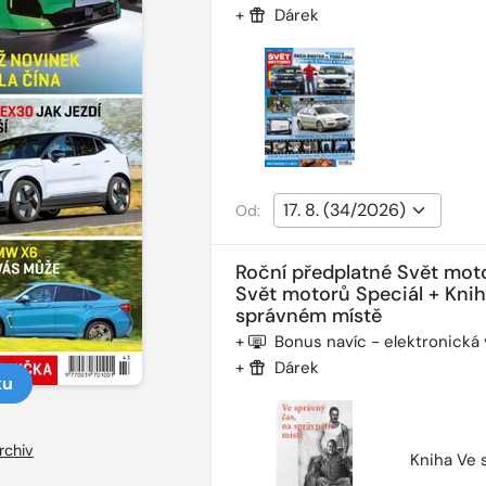
+
Dárek
Od:
Roční předplatné Svět mot
Svět motorů Speciál + Kni
správném místě
+
Bonus navíc - elektronická
+
Dárek
ku
rchiv
Kniha Ve 