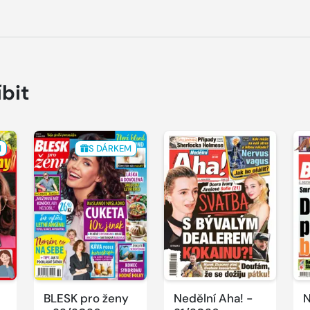
íbit
M
S DÁRKEM
BLESK pro ženy
Nedělní Aha! -
N