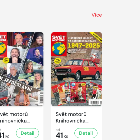
Více
vět motorů
Svět motorů
nihovnička
Knihovnička
/2025
1/2025
d
od
Detail
Detail
41
41
Kč
Kč