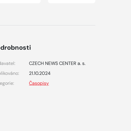
drobnosti
avatel:
CZECH NEWS CENTER a. s.
likováno:
21.10.2024
egorie:
Časopisy