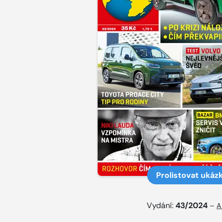
Prolistovat ukáz
Vydání:
43/2024
–
A