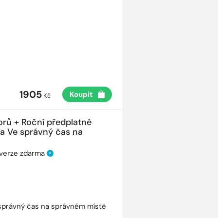
1905
Koupit
Kč
orů + Roční předplatné
ha Ve správný čas na
 verze zdarma
?
správný čas na správném místě