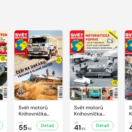
Svět motorů
Svět motorů
S
Knihovnička
Knihovnička
K
4/2025
3/2025
2
od
od
o
Detail
Detail
55
41
Kč
Kč