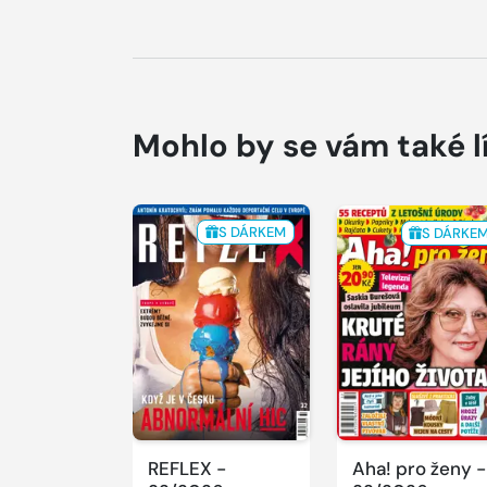
Mohlo by se vám také l
S DÁRKEM
S DÁRKE
REFLEX -
Aha! pro ženy -