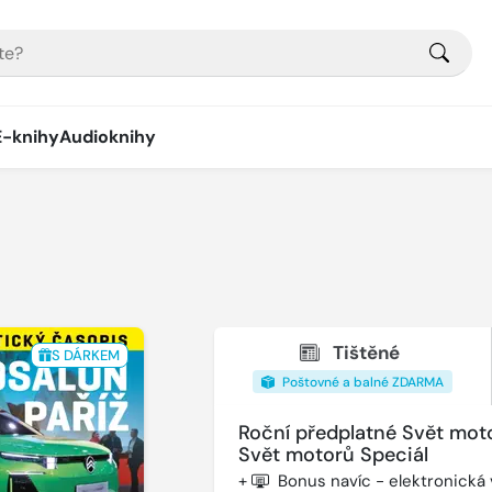
E-knihy
Audioknihy
Tištěné
S DÁRKEM
Poštovné a balné ZDARMA
Roční předplatné Svět mot
Svět motorů Speciál
+
Bonus navíc - elektronická