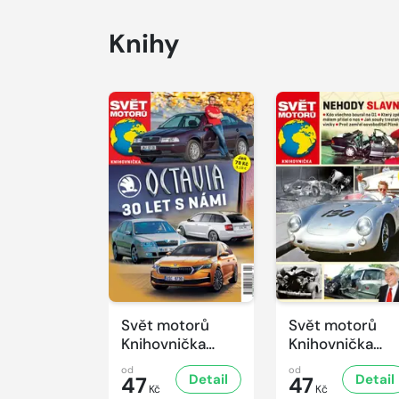
Knihy
Svět motorů
Svět motorů
Knihovnička
Knihovnička
2/2026
1/2026
od
od
Detail
Detail
47
47
Kč
Kč