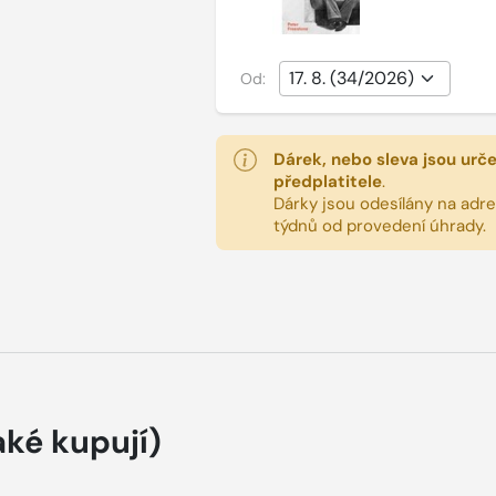
Od:
Dárek, nebo sleva jsou urč
předplatitele
.
Dárky jsou odesílány na adres
týdnů od provedení úhrady.
aké kupují)