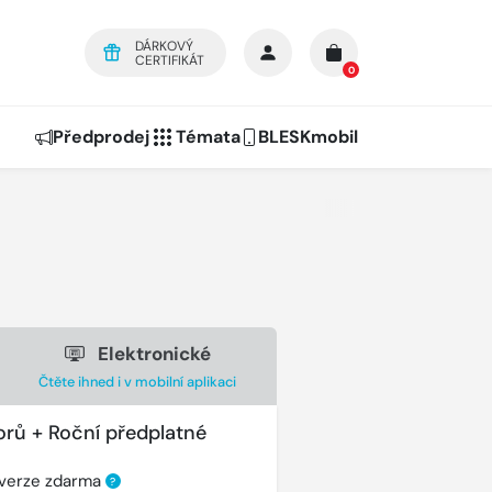
DÁRKOVÝ
CERTIFIKÁT
0
Předprodej
Témata
BLESKmobil
Elektronické
Čtěte ihned i v mobilní aplikaci
orů + Roční předplatné
 verze zdarma
?