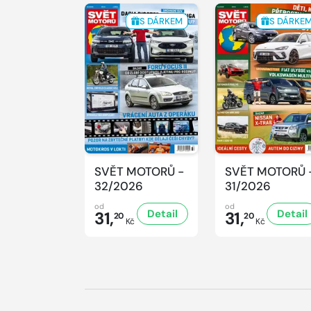
S DÁRKEM
S DÁRKE
SVĚT MOTORŮ -
SVĚT MOTORŮ 
32/2026
31/2026
od
od
Detail
Detail
31,
31,
20
20
Kč
Kč