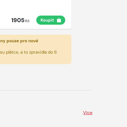
1905
Koupit
Kč
eny pouze pro nové
u plátce, a to zpravidla do 6
Více