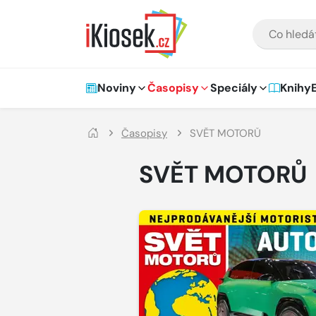
Přejít na hlavní obsah
VYHLEDÁVÁNÍ
Hlavní navigace
Noviny
Časopisy
Speciály
Knihy
Časopisy
SVĚT MOTORŮ
SVĚT MOTORŮ