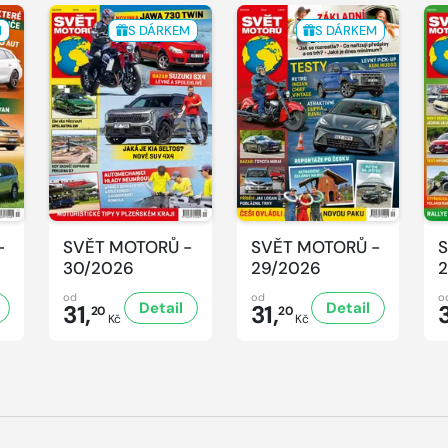
M
S DÁRKEM
S DÁRKEM
-
SVĚT MOTORŮ -
SVĚT MOTORŮ -
S
30/2026
29/2026
2
od
od
o
Detail
Detail
31,
31,
3
20
20
Kč
Kč