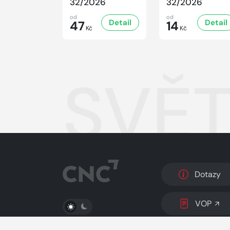
32/2026
32/2026
od
od
Detail
Detail
47
14
Kč
Kč
SVĚT
Dotazy
PŘEPNOUT SVĚTLÝ/TMAVÝ REŽIM
VOP