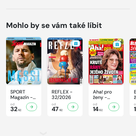
Mohlo by se vám také líbit
SPORT
REFLEX -
Aha! pro
Magazín -
32/2026
ženy -
32/2026
32/2026
od
od
od
32
47
14
Kč
Kč
Kč