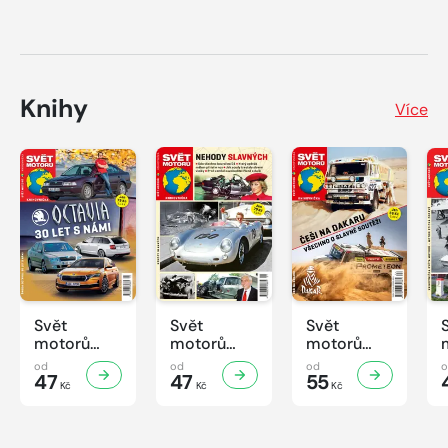
Knihy
Více
Svět
Svět
Svět
motorů
motorů
motorů
Knihovnička
Knihovnička
Knihovnička
od
od
od
2/2026
47
1/2026
47
4/2025
55
Kč
Kč
Kč