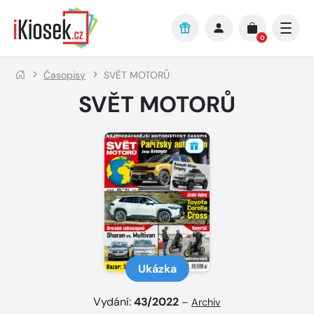
Přejít na hlavní obsah
0
Časopisy
SVĚT MOTORŮ
SVĚT MOTORŮ
Ukázka
Vydání:
43/2022
–
Archiv