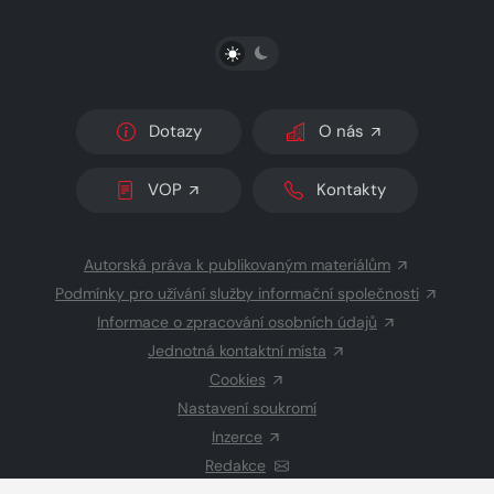
PŘEPNOUT SVĚTLÝ/TMAVÝ REŽIM
Dotazy
O nás
VOP
Kontakty
Autorská práva k publikovaným materiálům
Podmínky pro užívání služby informační společnosti
Informace o zpracování osobních údajů
Jednotná kontaktní místa
Cookies
Nastavení soukromí
Inzerce
Redakce