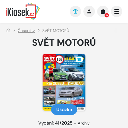
Přejít na hlavní obsah
0
Časopisy
SVĚT MOTORŮ
SVĚT MOTORŮ
Ukázka
Vydání:
41/2025
–
Archiv