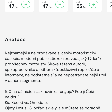
Knihovnička
Knihovnička
Knihovnička
od
od
od
2/2026
47
1/2026
47
4/2025
55
Kč
Kč
Kč
Anotace
Nejznámější a nejprodávanější český motoristický
časopis, moderní publicisticko-zpravodajský týdeník
pro všechny motoristy. Široké zázemí autorů,
spolupracovníků a odborníků, exkluzivní reportáže a
informace, nejpodstatnější a nejnepostradatelnější titul
v daném segmentu.
150 na dálnicích. Jak novinka funguje? Kde ji Češi
najdou?
Kia Xceed vs. Omoda 5.
Ojetý Lexus LS, pořád skvělý, ale můžete se pořádně