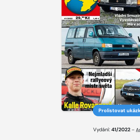
Prolistovat ukáz
Vydání:
41/2022
–
A