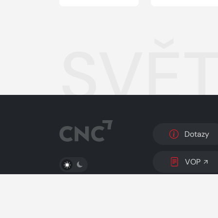
SVĚT
Dotazy
PŘEPNOUT SVĚTLÝ/TMAVÝ REŽIM
VOP