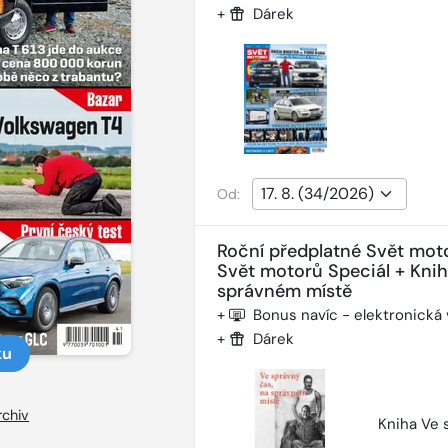
+
Dárek
Od:
Roční předplatné Svět mot
Svět motorů Speciál + Kni
správném místě
+
Bonus navíc - elektronická
+
Dárek
ku
rchiv
Kniha Ve 