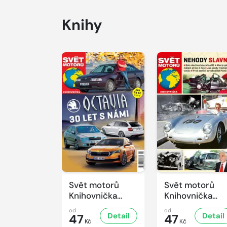
Knihy
Svět motorů
Svět motorů
Knihovnička
Knihovnička
2/2026
1/2026
od
od
Detail
Detail
47
47
Kč
Kč