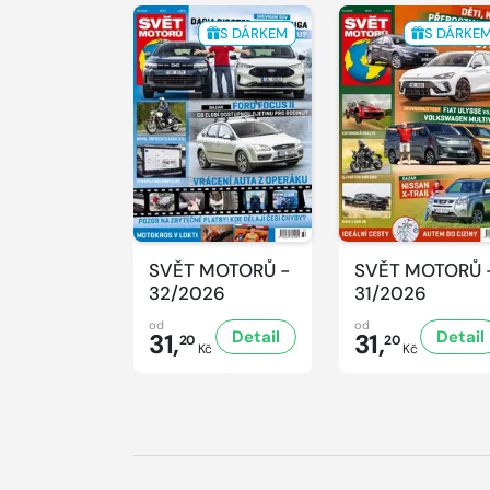
S DÁRKEM
S DÁRKE
SVĚT MOTORŮ -
SVĚT MOTORŮ 
32/2026
31/2026
od
od
Detail
Detail
31,
31,
20
20
Kč
Kč