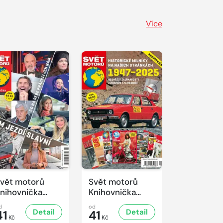
Více
vět motorů
Svět motorů
nihovnička
Knihovnička
/2025
1/2025
d
od
Detail
Detail
41
41
Kč
Kč