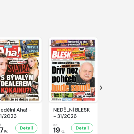
Další
edělní Aha! -
NEDĚLNÍ BLESK
SPORT Ma
1/2026
- 31/2026
- 31/2026
d
od
od
Detail
Detail
D
17
19
32
Kč
Kč
Kč