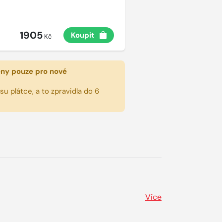
1905
Koupit
Kč
eny pouze pro nové
u plátce, a to zpravidla do 6
Více