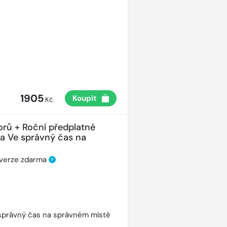
1905
Koupit
Kč
orů + Roční předplatné
ha Ve správný čas na
 verze zdarma
?
správný čas na správném místě