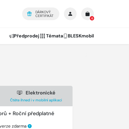
DÁRKOVÝ
CERTIFIKÁT
0
Předprodej
Témata
BLESKmobil
Elektronické
Čtěte ihned i v mobilní aplikaci
orů + Roční předplatné
 verze zdarma
?