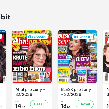
íbit
M
S DÁRKEM
S DÁRKEM
Aha! pro ženy -
BLESK pro ženy
N
32/2026
- 32/2026
3
od
od
o
Detail
Detail
14
18
Kč
Kč