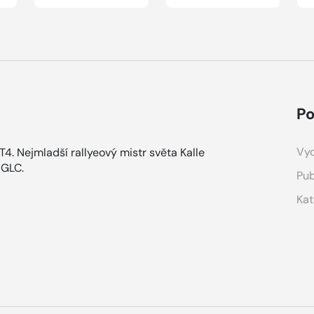
Po
Vyd
. Nejmladší rallyeový mistr světa Kalle
 GLC.
Pub
Kat