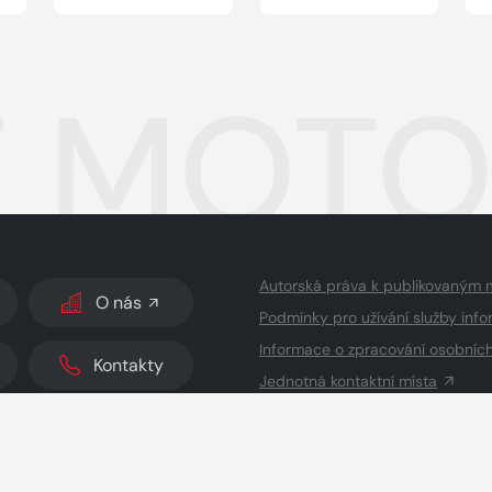
 MOTOR
Autorská práva k publikovaným 
O nás
Podmínky pro užívání služby info
Informace o zpracování osobníc
Kontakty
Jednotná kontaktní místa