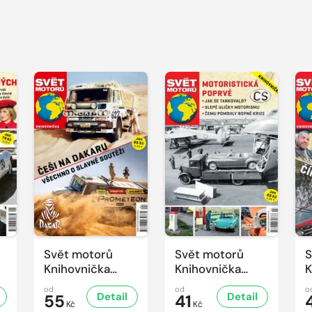
Svět motorů
Svět motorů
S
Knihovnička
Knihovnička
K
4/2025
3/2025
2
od
od
o
Detail
Detail
55
41
Kč
Kč