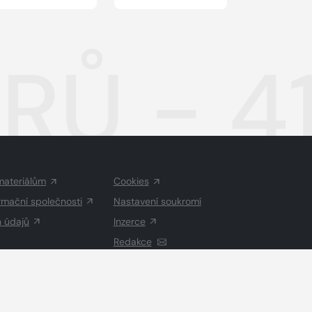
Ů - 4
materiálům
Cookies
rmační společnosti
Nastavení soukromí
h údajů
Inzerce
Redakce