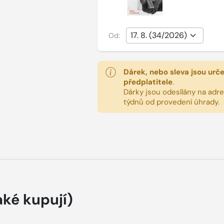
Od:
Dárek, nebo sleva jsou urč
předplatitele
.
Dárky jsou odesílány na adres
týdnů od provedení úhrady.
aké kupují)