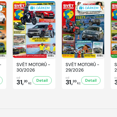
M
S DÁRKEM
S DÁRKEM
-
SVĚT MOTORŮ -
SVĚT MOTORŮ -
S
30/2026
29/2026
2
od
od
o
Detail
Detail
31,
31,
3
20
20
Kč
Kč