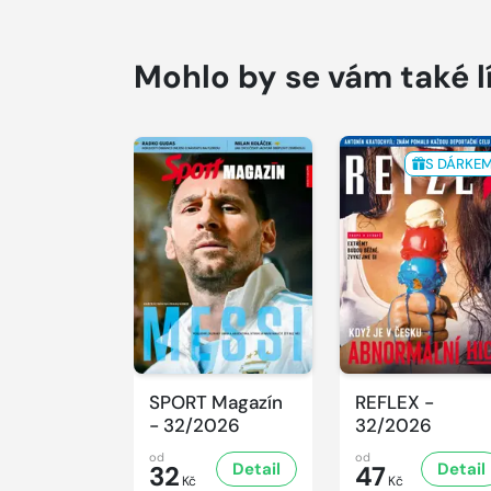
Mohlo by se vám také l
S DÁRKE
SPORT Magazín
REFLEX -
- 32/2026
32/2026
od
od
Detail
Detail
32
47
Kč
Kč