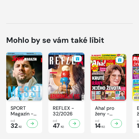
Mohlo by se vám také líbit
SPORT
REFLEX -
Aha! pro
Magazín -
32/2026
ženy -
32/2026
32/2026
od
od
od
32
47
14
Kč
Kč
Kč