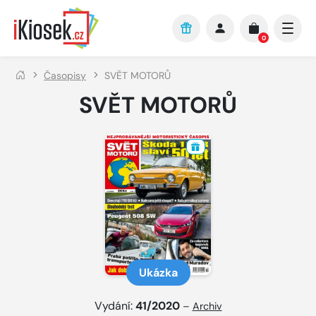
Přejít na hlavní obsah
0
Časopisy
SVĚT MOTORŮ
SVĚT MOTORŮ
Ukázka
Vydání:
41/2020
–
Archiv