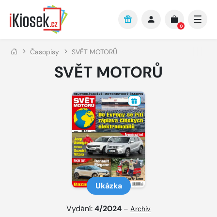
Přejít na hlavní obsah
0
Časopisy
SVĚT MOTORŮ
SVĚT MOTORŮ
Ukázka
Vydání:
4/2024
–
Archiv