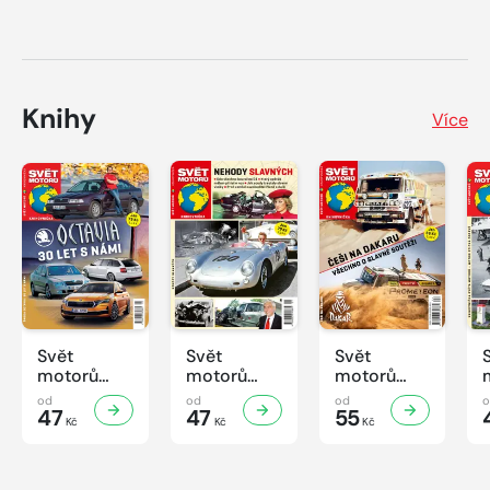
Knihy
Více
Svět
Svět
Svět
motorů
motorů
motorů
Knihovnička
Knihovnička
Knihovnička
od
od
od
2/2026
47
1/2026
47
4/2025
55
Kč
Kč
Kč