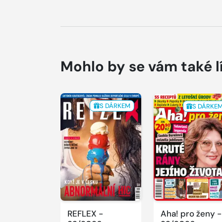
Mohlo by se vám také l
S DÁRKEM
S DÁRKE
REFLEX -
Aha! pro ženy -