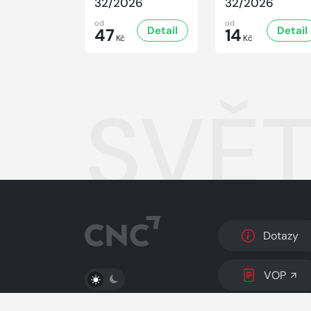
32/2026
32/2026
od
od
Detail
Detail
47
14
Kč
Kč
SVĚT
Dotazy
PŘEPNOUT SVĚTLÝ/TMAVÝ REŽIM
VOP