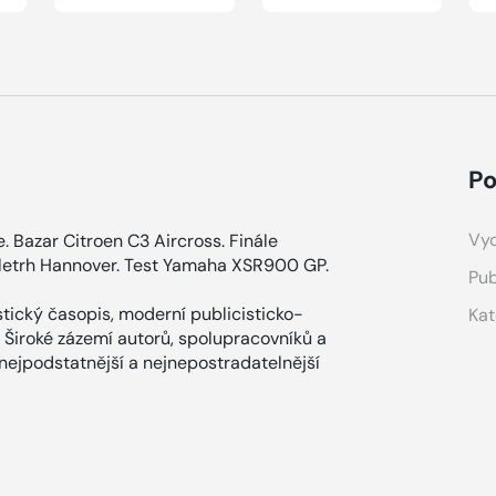
Po
Vyd
e. Bazar Citroen C3 Aircross. Finále
eletrh Hannover. Test Yamaha XSR900 GP.
Pub
tický časopis, moderní publicisticko-
Kat
 Široké zázemí autorů, spolupracovníků a
 nejpodstatnější a nejnepostradatelnější