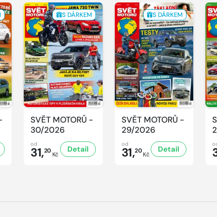
M
S DÁRKEM
S DÁRKEM
-
SVĚT MOTORŮ -
SVĚT MOTORŮ -
S
30/2026
29/2026
2
od
od
o
Detail
Detail
31,
31,
3
20
20
Kč
Kč