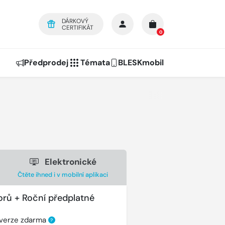
DÁRKOVÝ
CERTIFIKÁT
0
Předprodej
Témata
BLESKmobil
Elektronické
Čtěte ihned i v mobilní aplikaci
orů + Roční předplatné
 verze zdarma
?