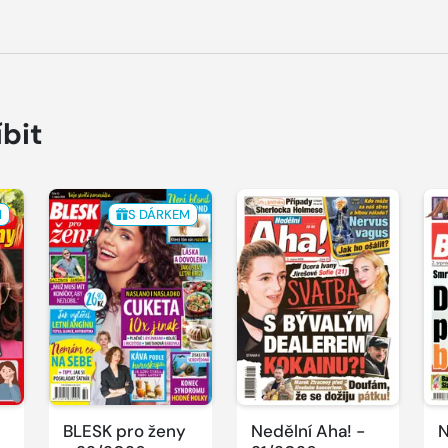
íbit
M
S DÁRKEM
BLESK pro ženy
Nedělní Aha! -
N