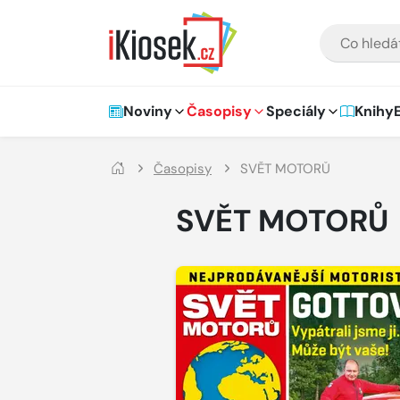
Přejít na hlavní obsah
VYHLEDÁVÁNÍ
Hlavní navigace
Noviny
Časopisy
Speciály
Knihy
Časopisy
SVĚT MOTORŮ
SVĚT MOTORŮ