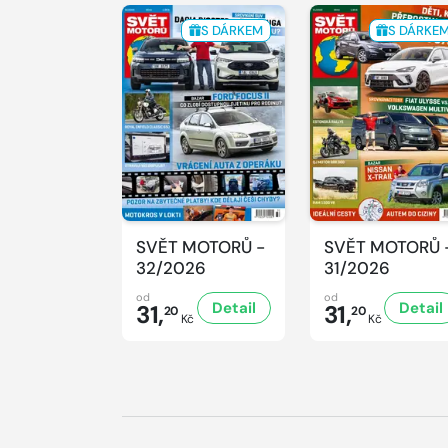
S DÁRKEM
S DÁRKE
SVĚT MOTORŮ -
SVĚT MOTORŮ 
32/2026
31/2026
od
od
Detail
Detail
31,
31,
20
20
Kč
Kč