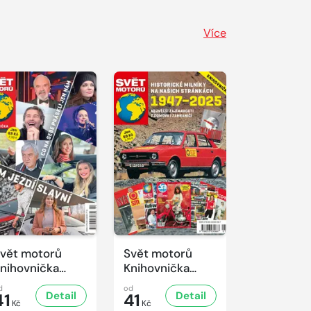
Více
vět motorů
Svět motorů
nihovnička
Knihovnička
/2025
1/2025
d
od
Detail
Detail
41
41
Kč
Kč