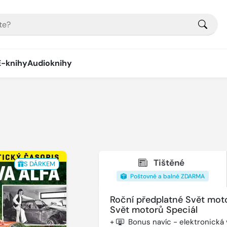
E-knihy
Audioknihy
Tištěné
S DÁRKEM
Poštovné a balné ZDARMA
Roční předplatné Svět mot
Svět motorů Speciál
+
Bonus navíc - elektronická