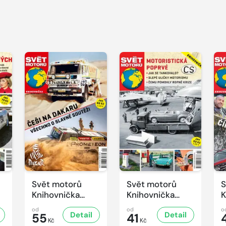
Svět motorů
Svět motorů
S
Knihovnička
Knihovnička
K
4/2025
3/2025
2
od
od
o
Detail
Detail
55
41
Kč
Kč