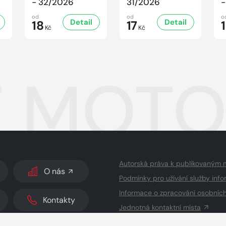
- 32/2026
31/2026
-
od
od
o
Detail
Detail
18
17
Kč
Kč
 MOTO
Autorská práva k publikovaným 
O nás
Podmínky pro užívání služby info
Informace o zpracování osobníc
Kontakty
Jednotná kontaktní místa