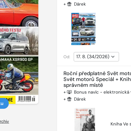
+
Dárek
Od:
Roční předplatné Svět mot
Svět motorů Speciál + Kni
správném místě
+
Bonus navíc - elektronická
+
Dárek
ku
rchiv
Kniha Ve 