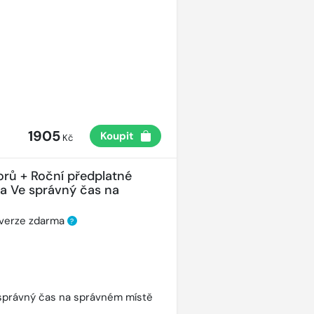
1905
Koupit
Kč
orů + Roční předplatné
ha Ve správný čas na
 verze zdarma
?
správný čas na správném místě