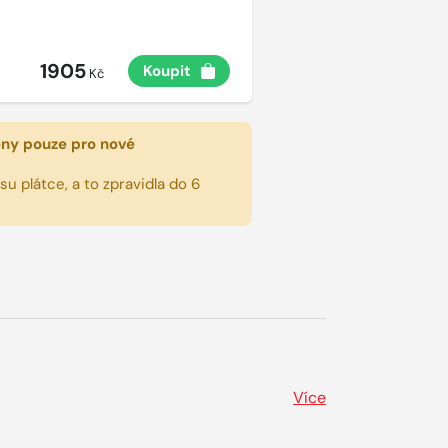
1905
Koupit
Kč
eny pouze pro nové
u plátce, a to zpravidla do 6
Více