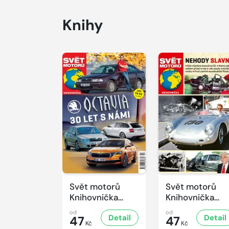
Knihy
Svět motorů
Svět motorů
Knihovnička
Knihovnička
2/2026
1/2026
od
od
Detail
Detail
47
47
Kč
Kč