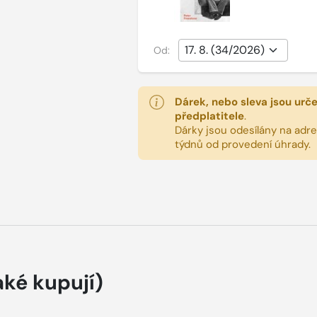
Od:
Dárek, nebo sleva jsou urč
předplatitele
.
Dárky jsou odesílány na adres
týdnů od provedení úhrady.
aké kupují)