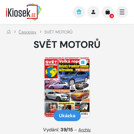
Přejít na hlavní obsah
0
Časopisy
SVĚT MOTORŮ
SVĚT MOTORŮ
Ukázka
Vydání:
39/15
–
Archiv