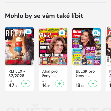
Mohlo by se vám také líbit
REFLEX -
Aha! pro
BLESK pro
32/2026
ženy -
ženy -
32/2026
32/2026
od
od
od
47
14
18
Kč
Kč
Kč