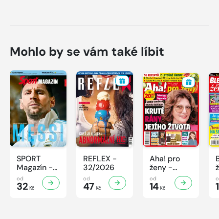
Mohlo by se vám také líbit
SPORT
REFLEX -
Aha! pro
Magazín -
32/2026
ženy -
32/2026
32/2026
od
od
od
32
47
14
Kč
Kč
Kč