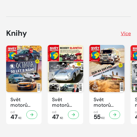
Knihy
Více
Svět
Svět
Svět
motorů
motorů
motorů
Knihovnička
Knihovnička
Knihovnička
od
od
od
2/2026
47
1/2026
47
4/2025
55
Kč
Kč
Kč