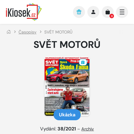
Přejít na hlavní obsah
0
Časopisy
SVĚT MOTORŮ
SVĚT MOTORŮ
Ukázka
Vydání:
38/2021
–
Archiv