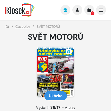
Přejít na hlavní obsah
0
Časopisy
SVĚT MOTORŮ
SVĚT MOTORŮ
Ukázka
Vydání:
36/17
–
Archiv