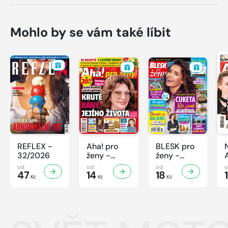
Mohlo by se vám také líbit
REFLEX -
Aha! pro
BLESK pro
32/2026
ženy -
ženy -
32/2026
32/2026
od
od
od
47
14
18
Kč
Kč
Kč