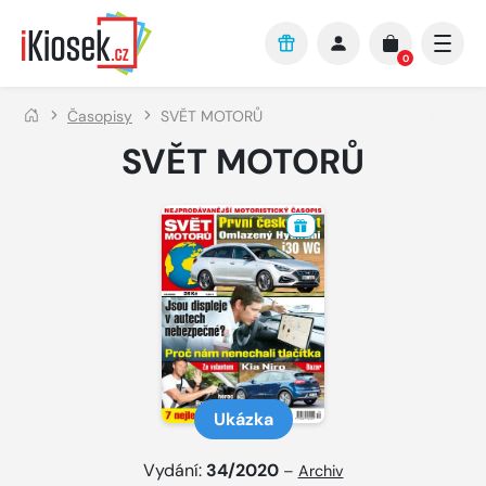
Přejít na hlavní obsah
0
Časopisy
SVĚT MOTORŮ
SVĚT MOTORŮ
Ukázka
Vydání:
34/2020
–
Archiv