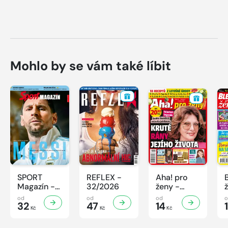
Mohlo by se vám také líbit
SPORT
REFLEX -
Aha! pro
Magazín -
32/2026
ženy -
32/2026
32/2026
od
od
od
32
47
14
Kč
Kč
Kč