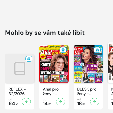
Mohlo by se vám také líbit
REFLEX -
Aha! pro
BLESK pro
32/2026
ženy -
ženy -
32/2026
32/2026
od
od
od
64
14
18
Kč
Kč
Kč