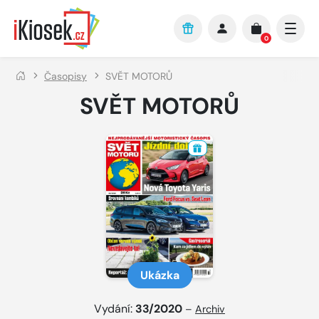
Přejít na hlavní obsah
0
Časopisy
SVĚT MOTORŮ
SVĚT MOTORŮ
Ukázka
Vydání:
33/2020
–
Archiv