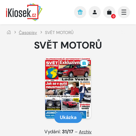
Přejít na hlavní obsah
0
Časopisy
SVĚT MOTORŮ
SVĚT MOTORŮ
Ukázka
Vydání:
31/17
–
Archiv