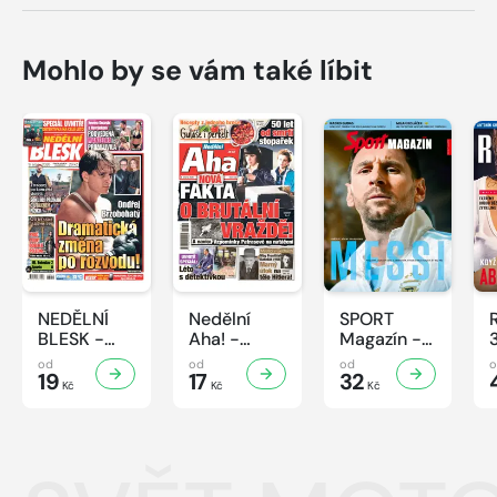
Mohlo by se vám také líbit
NEDĚLNÍ
Nedělní
SPORT
BLESK -
Aha! -
Magazín -
32/2026
32/2026
32/2026
od
od
od
19
17
32
Kč
Kč
Kč