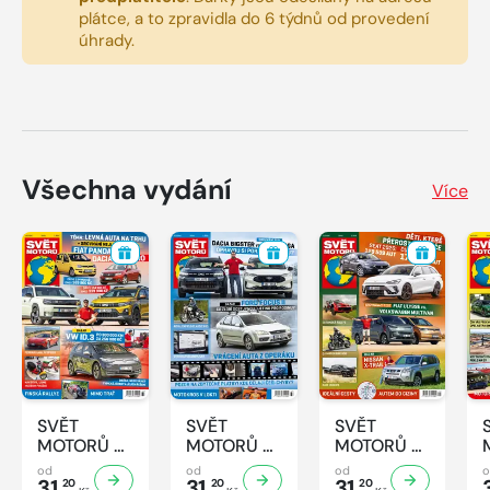
plátce, a to zpravidla do 6 týdnů od provedení
úhrady.
Všechna vydání
Více
SVĚT
SVĚT
SVĚT
MOTORŮ -
MOTORŮ -
MOTORŮ -
33/2026
32/2026
31/2026
od
od
od
31,
31,
31,
20
20
20