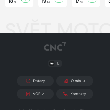
18
19
17
Kč
Kč
Kč
SVĚT MOTO
PŘEPNOUT SVĚTLÝ/TMAVÝ REŽIM
Dotazy
O nás
VOP
Kontakty