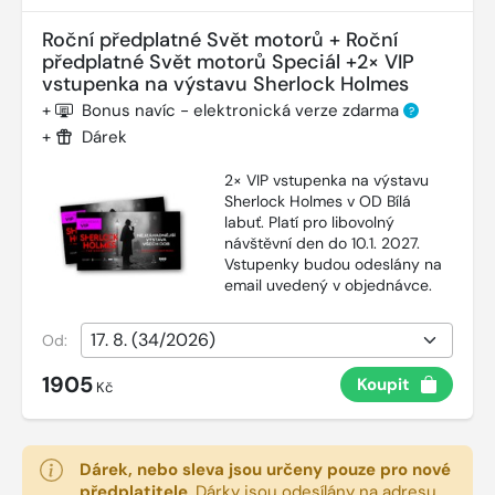
Roční předplatné Svět motorů + Roční
předplatné Svět motorů Speciál +2× VIP
vstupenka na výstavu Sherlock Holmes
+
Bonus navíc - elektronická verze zdarma
?
+
Dárek
2× VIP vstupenka na výstavu
Sherlock Holmes v OD Bílá
labuť. Platí pro libovolný
návštěvní den do 10.1. 2027.
Vstupenky budou odeslány na
email uvedený v objednávce.
Od:
1905
Koupit
Kč
Dárek, nebo sleva jsou určeny pouze pro nové
předplatitele
.
Dárky jsou odesílány na adresu