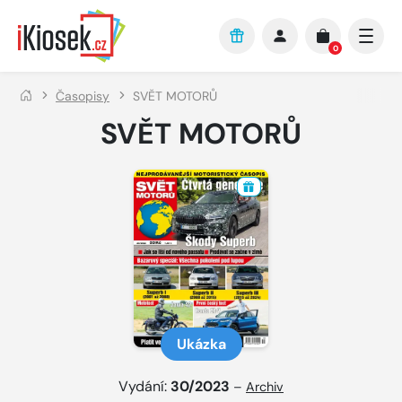
Přejít na hlavní obsah
0
Časopisy
SVĚT MOTORŮ
SVĚT MOTORŮ
Ukázka
Vydání:
30/2023
–
Archiv