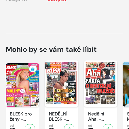
Mohlo by se vám také líbit
BLESK pro
NEDĚLNÍ
Nedělní
ženy -
BLESK -
Aha! -
33/2026
32/2026
32/2026
od
od
od