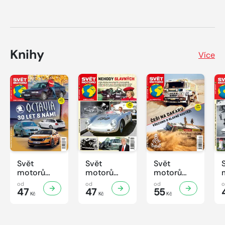
Knihy
Více
Svět
Svět
Svět
motorů
motorů
motorů
Knihovnička
Knihovnička
Knihovnička
od
od
od
2/2026
47
1/2026
47
4/2025
55
Kč
Kč
Kč