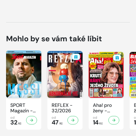
Mohlo by se vám také líbit
SPORT
REFLEX -
Aha! pro
Magazín -
32/2026
ženy -
32/2026
32/2026
od
od
od
32
47
14
Kč
Kč
Kč