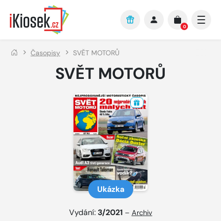
Přejít na hlavní obsah
0
Časopisy
SVĚT MOTORŮ
SVĚT MOTORŮ
Ukázka
Vydání:
3/2021
–
Archiv