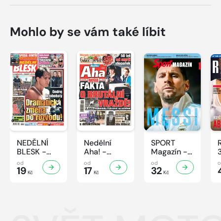
Mohlo by se vám také líbit
NEDĚLNÍ
Nedělní
SPORT
BLESK -
Aha! -
Magazín -
32/2026
32/2026
32/2026
od
od
od
19
17
32
Kč
Kč
Kč