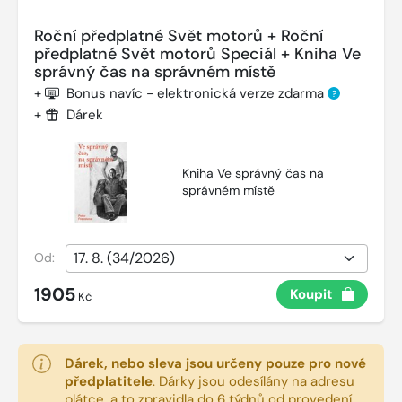
Roční předplatné Svět motorů + Roční
předplatné Svět motorů Speciál + Kniha Ve
správný čas na správném místě
+
Bonus navíc - elektronická verze zdarma
?
+
Dárek
Kniha Ve správný čas na
správném místě
Od:
1905
Koupit
Kč
Dárek, nebo sleva jsou určeny pouze pro nové
předplatitele
.
Dárky jsou odesílány na adresu
plátce, a to zpravidla do 6 týdnů od provedení