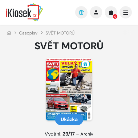
Přejít na hlavní obsah
0
Časopisy
SVĚT MOTORŮ
SVĚT MOTORŮ
Ukázka
Vydání:
29/17
–
Archiv