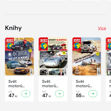
Knihy
Více
Svět
Svět
Svět
motorů
motorů
motorů
Knihovnička
Knihovnička
Knihovnička
od
od
od
2/2026
47
1/2026
47
4/2025
55
Kč
Kč
Kč