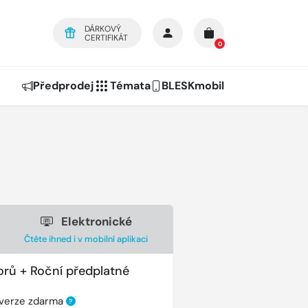
DÁRKOVÝ
CERTIFIKÁT
0
Předprodej
Témata
BLESKmobil
Elektronické
Čtěte ihned i v mobilní aplikaci
orů + Roční předplatné
 verze zdarma
?