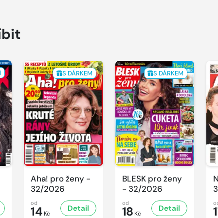
íbit
M
S DÁRKEM
S DÁRKEM
Aha! pro ženy -
BLESK pro ženy
N
32/2026
- 32/2026
3
od
od
o
Detail
Detail
14
18
Kč
Kč