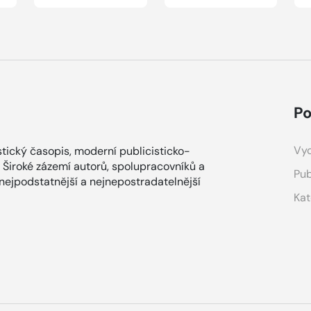
Po
Vyd
tický časopis, moderní publicisticko-
 Široké zázemí autorů, spolupracovníků a
Pub
 nejpodstatnější a nejnepostradatelnější
Kat