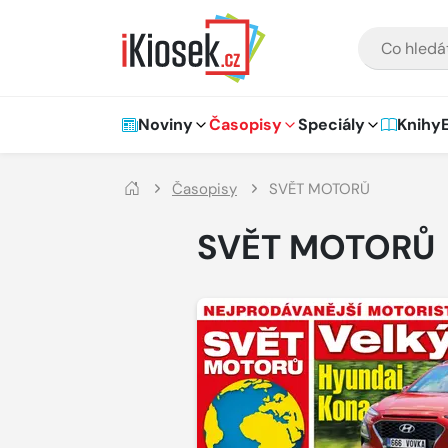
Přejít na hlavní obsah
VYHLEDÁVÁNÍ
Hlavní navigace
Noviny
Časopisy
Speciály
Knihy
Časopisy
SVĚT MOTORŮ
SVĚT MOTORŮ