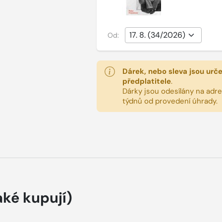
Od:
Dárek, nebo sleva jsou urč
předplatitele
.
Dárky jsou odesílány na adres
týdnů od provedení úhrady.
aké kupují)