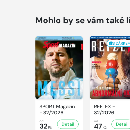
Mohlo by se vám také l
S DÁRKE
SPORT Magazín
REFLEX -
- 32/2026
32/2026
od
od
Detail
Detail
32
47
Kč
Kč