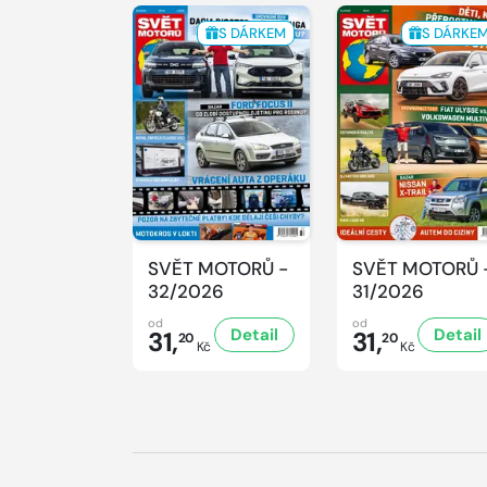
S DÁRKEM
S DÁRKE
SVĚT MOTORŮ -
SVĚT MOTORŮ 
32/2026
31/2026
od
od
Detail
Detail
31,
31,
20
20
Kč
Kč