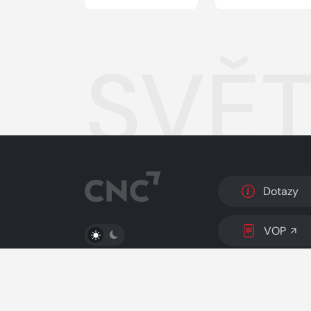
SVĚT
Dotazy
PŘEPNOUT SVĚTLÝ/TMAVÝ REŽIM
VOP