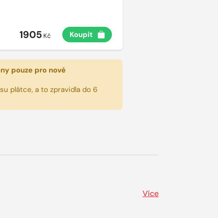
1905
Koupit
Kč
eny pouze pro nové
u plátce, a to zpravidla do 6
Více