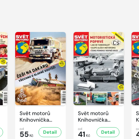
Svět motorů
Svět motorů
S
Knihovnička
Knihovnička
K
4/2025
3/2025
2
od
od
o
Detail
Detail
55
41
Kč
Kč