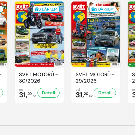
M
S DÁRKEM
S DÁRKEM
-
SVĚT MOTORŮ -
SVĚT MOTORŮ -
S
30/2026
29/2026
2
od
od
o
Detail
Detail
31,
31,
3
20
20
Kč
Kč