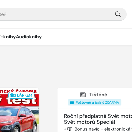
E-knihy
Audioknihy
Tištěné
S DÁRKEM
Poštovné a balné ZDARMA
Roční předplatné Svět mot
Svět motorů Speciál
+
Bonus navíc - elektronická