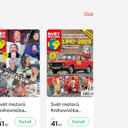
Více
vět motorů
Svět motorů
nihovnička
Knihovnička
/2025
1/2025
d
od
Detail
Detail
41
41
Kč
Kč