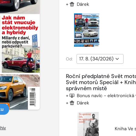
+
Dárek
Od:
Roční předplatné Svět mot
Svět motorů Speciál + Kni
správném místě
+
Bonus navíc - elektronická
+
Dárek
ku
hiv
Kniha Ve 