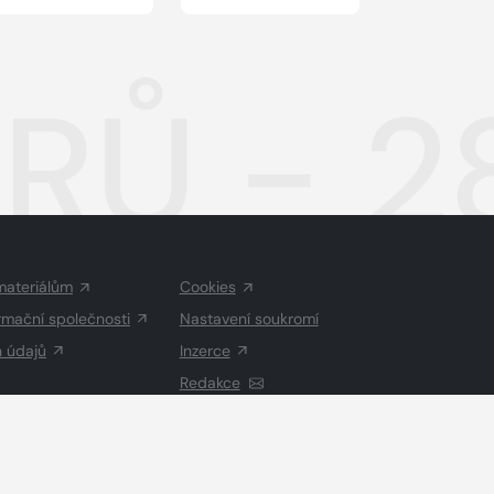
Ů - 28
materiálům
Cookies
rmační společnosti
Nastavení soukromí
h údajů
Inzerce
Redakce