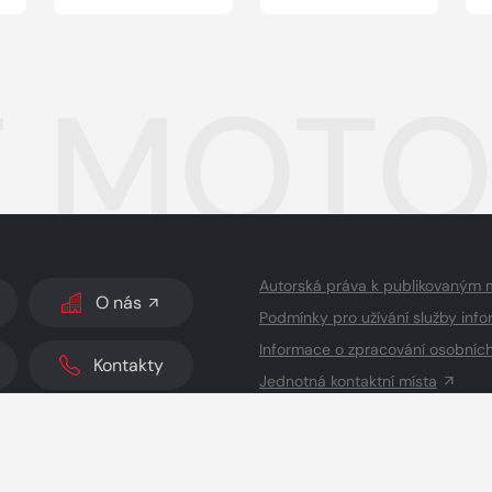
 MOTOR
Autorská práva k publikovaným 
O nás
Podmínky pro užívání služby info
Informace o zpracování osobníc
Kontakty
Jednotná kontaktní místa