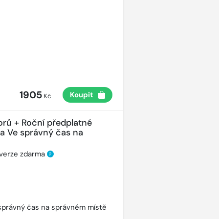
1905
Koupit
Kč
orů + Roční předplatné
ha Ve správný čas na
 verze zdarma
?
správný čas na správném místě