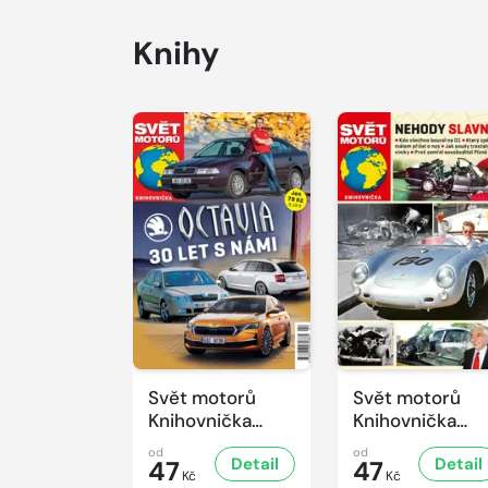
Knihy
Svět motorů
Svět motorů
Knihovnička
Knihovnička
2/2026
1/2026
od
od
Detail
Detail
47
47
Kč
Kč