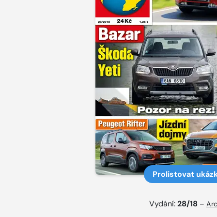
Prolistovat ukáz
Vydání:
28/18
–
Arc