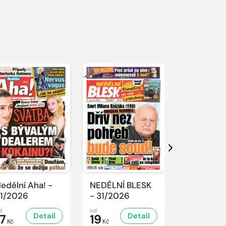
Další
edělní Aha! -
NEDĚLNÍ BLESK
SPORT Ma
1/2026
- 31/2026
- 31/2026
d
od
od
Detail
Detail
D
17
19
32
Kč
Kč
Kč