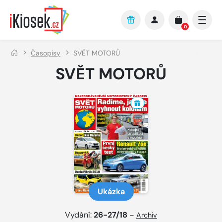
Přejít na hlavní obsah
0
Časopisy
SVĚT MOTORŮ
SVĚT MOTORŮ
Ukázka
Vydání:
26-27/18
–
Archiv