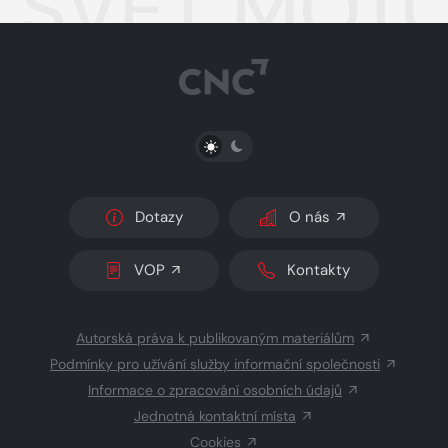
SVĚT MOTO
PŘEPNOUT SVĚTLÝ/TMAVÝ REŽIM
Dotazy
O nás
VOP
Kontakty
Autorská práva k publikovaným materiálům
Podmínky pro užívání služby informační společnosti
Informace o zpracování osobních údajů
Jednotná kontaktní místa
Cookies