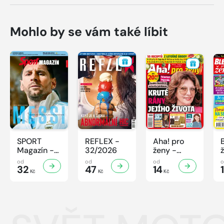
Mohlo by se vám také líbit
SPORT
REFLEX -
Aha! pro
Magazín -
32/2026
ženy -
32/2026
32/2026
od
od
od
32
47
14
Kč
Kč
Kč