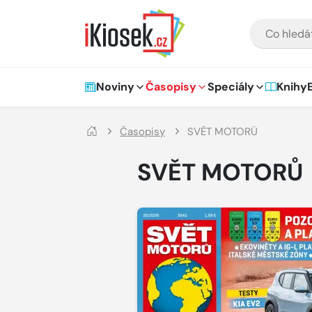
Přejít na hlavní obsah
VYHLEDÁVÁNÍ
Hlavní navigace
Noviny
Časopisy
Speciály
Knihy
Časopisy
SVĚT MOTORŮ
SVĚT MOTORŮ