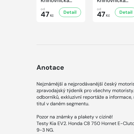
Knihovnička
Knihovnička
2/2026
1/2026
od
od
Detail
Detail
47
47
Kč
Kč
Anotace
Nejznámější a nejprodávanější český motoris
zpravodajský týdeník pro všechny motoristy.
odborníků, exkluzivní reportáže a informace,
titul v daném segmentu.
Pozor na známky a plakety v cizině!
Testy Kia EV2. Honda C8 750 Hornet E-Clutc
9-3 NG.