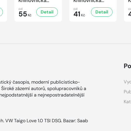
Knihovnička
Knihovnička
K
4/2025
3/2025
2
od
od
o
Detail
Detail
55
41
Kč
Kč
Po
Vyd
tický časopis, moderní publicisticko-
 Široké zázemí autorů, spolupracovníků a
Pub
 nejpodstatnější a nejnepostradatelnější
Kat
h. VW Taigo Love 1.0 TSI DSG.
Bazar: Saab