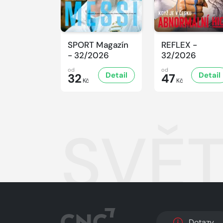
SPORT Magazín
REFLEX -
- 32/2026
32/2026
od
od
Detail
Detail
32
47
Kč
Kč
SVĚT
Dotazy