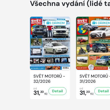
Všechna vydání
(lidé t
S DÁRKEM
S DÁRKE
SVĚT MOTORŮ -
SVĚT MOTORŮ 
32/2026
31/2026
od
od
Detail
Detail
31,
31,
20
20
Kč
Kč