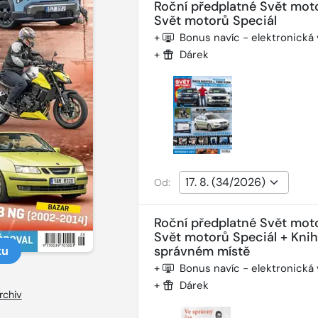
Roční předplatné Svět mot
Svět motorů Speciál
+
Bonus navíc - elektronická
+
Dárek
Od:
Roční předplatné Svět mot
Svět motorů Speciál + Kni
správném místě
ku
+
Bonus navíc - elektronická
+
Dárek
rchiv