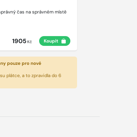
správný čas na správném místě
1905
Koupit
Kč
eny pouze pro nové
u plátce, a to zpravidla do 6