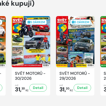
aké kupují)
M
S DÁRKEM
S DÁRKEM
-
SVĚT MOTORŮ -
SVĚT MOTORŮ -
S
30/2026
29/2026
2
od
od
o
Detail
Detail
31,
31,
3
20
20
Kč
Kč