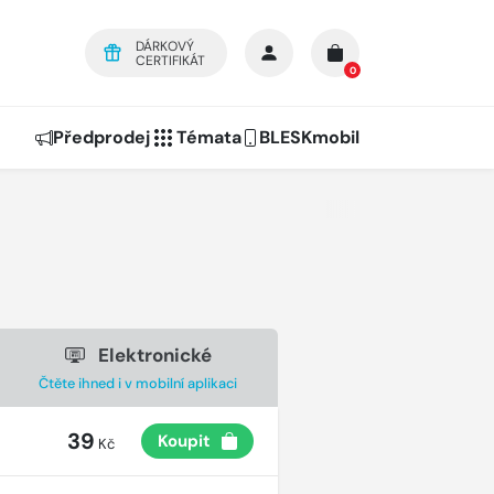
DÁRKOVÝ
CERTIFIKÁT
0
Předprodej
Témata
BLESKmobil
Elektronické
Čtěte ihned i v mobilní aplikaci
39
Koupit
Kč