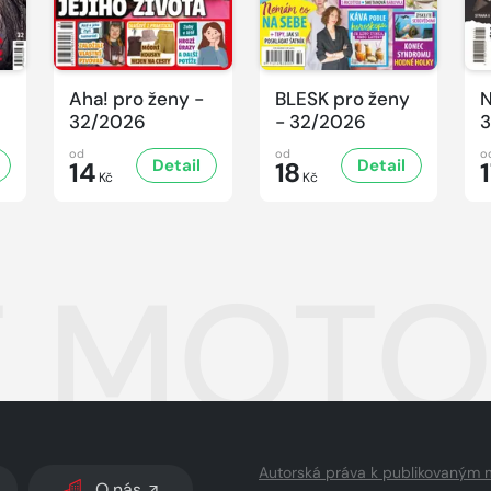
Aha! pro ženy -
BLESK pro ženy
N
32/2026
- 32/2026
3
od
od
o
Detail
Detail
14
18
Kč
Kč
 MOTO
Autorská práva k publikovaným 
O nás