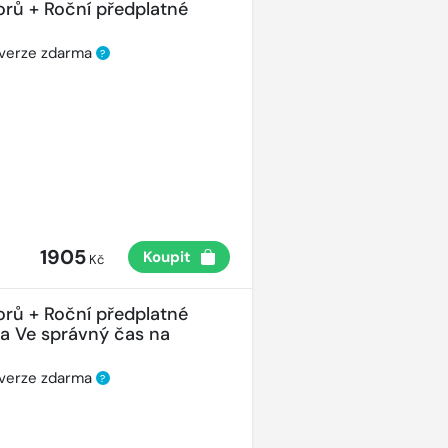
orů + Roční předplatné
 verze zdarma
?
1905
Koupit
Kč
orů + Roční předplatné
ha Ve správný čas na
 verze zdarma
?