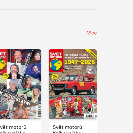
Více
vět motorů
Svět motorů