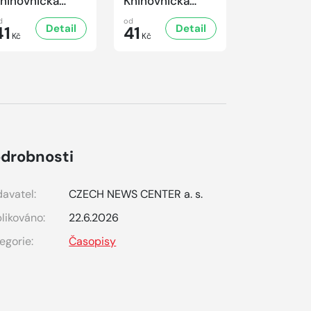
nihovnička
Knihovnička
/2025
1/2025
d
od
Detail
Detail
41
41
Kč
Kč
drobnosti
avatel:
CZECH NEWS CENTER a. s.
likováno:
22.6.2026
egorie:
Časopisy