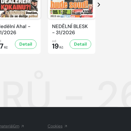
Další
edělní Aha! -
NEDĚLNÍ BLESK
SPORT Ma
1/2026
- 31/2026
- 31/2026
d
od
od
Detail
Detail
D
17
19
32
Kč
Kč
Kč
RŮ - 2
materiálům
Cookies