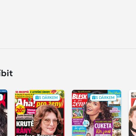
íbit
M
S DÁRKEM
S DÁRKEM