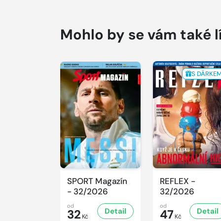
Mohlo by se vám také l
S DÁRKE
SPORT Magazín
REFLEX -
- 32/2026
32/2026
od
od
Detail
Detail
32
47
Kč
Kč