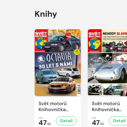
Knihy
Svět motorů
Svět motorů
Knihovnička
Knihovnička
2/2026
1/2026
od
od
Detail
Detail
47
47
Kč
Kč