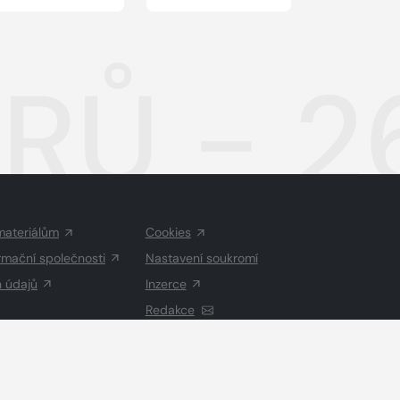
RŮ - 2
materiálům
Cookies
rmační společnosti
Nastavení soukromí
h údajů
Inzerce
Redakce