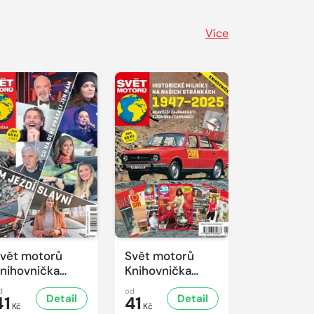
Více
vět motorů
Svět motorů
nihovnička
Knihovnička
/2025
1/2025
d
od
Detail
Detail
41
41
Kč
Kč