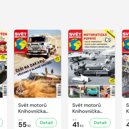
Svět motorů
Svět motorů
S
Knihovnička
Knihovnička
K
4/2025
3/2025
2
od
od
o
Detail
Detail
55
41
Kč
Kč