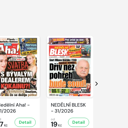
Další
edělní Aha! -
NEDĚLNÍ BLESK
SPORT Ma
1/2026
- 31/2026
- 31/2026
d
od
od
Detail
Detail
D
17
19
32
Kč
Kč
Kč