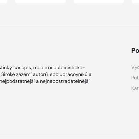
Po
Vyd
tický časopis, moderní publicisticko-
 Široké zázemí autorů, spolupracovníků a
Pub
 nejpodstatnější a nejnepostradatelnější
Kat