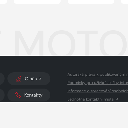
 MOTO
Autorská práva k publikovaným 
O nás
Podmínky pro užívání služby info
Informace o zpracování osobníc
Kontakty
Jednotná kontaktní místa