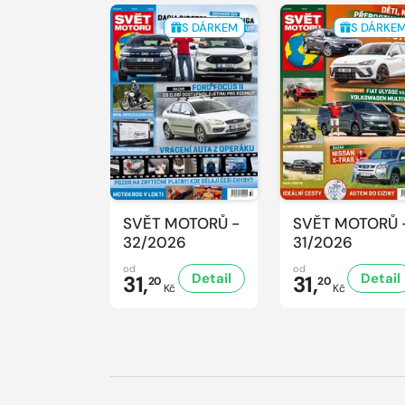
S DÁRKEM
S DÁRKE
SVĚT MOTORŮ -
SVĚT MOTORŮ 
32/2026
31/2026
od
od
Detail
Detail
31,
31,
20
20
Kč
Kč