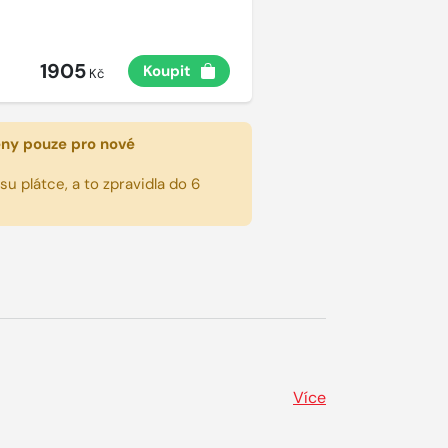
1905
Koupit
Kč
eny pouze pro nové
u plátce, a to zpravidla do 6
Více