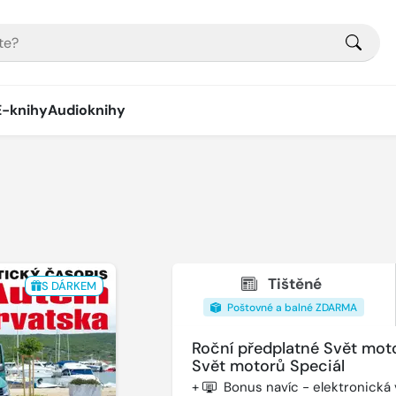
E-knihy
Audioknihy
Tištěné
S DÁRKEM
Poštovné a balné ZDARMA
Roční předplatné Svět mot
Svět motorů Speciál
+
Bonus navíc - elektronická