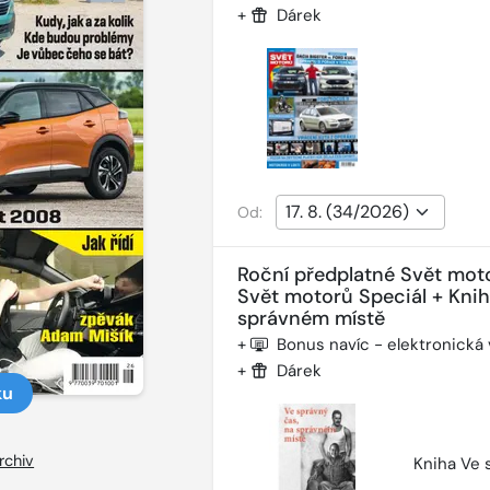
+
Dárek
Od:
Roční předplatné Svět mot
Svět motorů Speciál + Kni
správném místě
+
Bonus navíc - elektronická
+
Dárek
ku
rchiv
Kniha Ve 