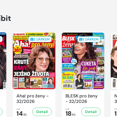
íbit
M
S DÁRKEM
S DÁRKEM
Aha! pro ženy -
BLESK pro ženy
N
32/2026
- 32/2026
3
od
od
o
Detail
Detail
14
18
Kč
Kč