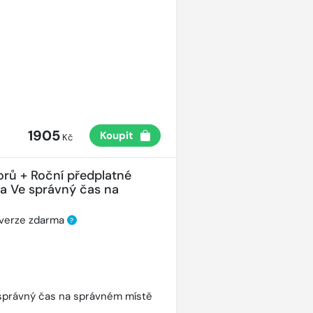
1905
Koupit
Kč
orů + Roční předplatné
ha Ve správný čas na
 verze zdarma
?
správný čas na správném místě