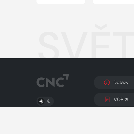
SVĚT
Dotazy
PŘEPNOUT SVĚTLÝ/TMAVÝ REŽIM
VOP