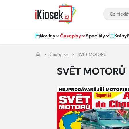
Přejít na hlavní obsah
VYHLEDÁVÁNÍ
Hlavní navigace
Noviny
Časopisy
Speciály
Knihy
Časopisy
SVĚT MOTORŮ
SVĚT MOTORŮ