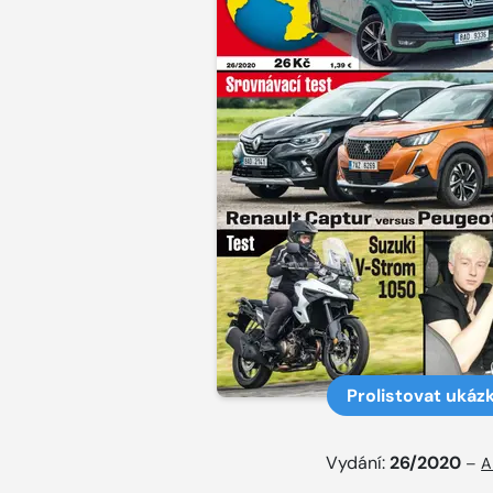
Prolistovat ukáz
Vydání:
26/2020
–
A