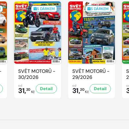
M
S DÁRKEM
S DÁRKEM
-
SVĚT MOTORŮ -
SVĚT MOTORŮ -
S
30/2026
29/2026
2
od
od
o
Detail
Detail
31,
31,
3
20
20
Kč
Kč