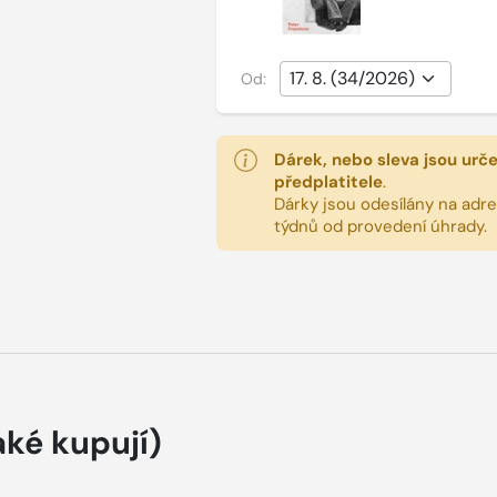
Od:
Dárek, nebo sleva jsou urč
předplatitele
.
Dárky jsou odesílány na adres
týdnů od provedení úhrady.
aké kupují)