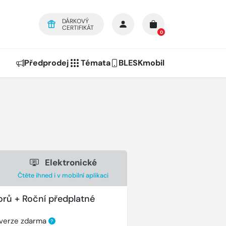
DÁRKOVÝ
CERTIFIKÁT
0
Předprodej
Témata
BLESKmobil
Elektronické
Čtěte ihned i v mobilní aplikaci
orů + Roční předplatné
 verze zdarma
?