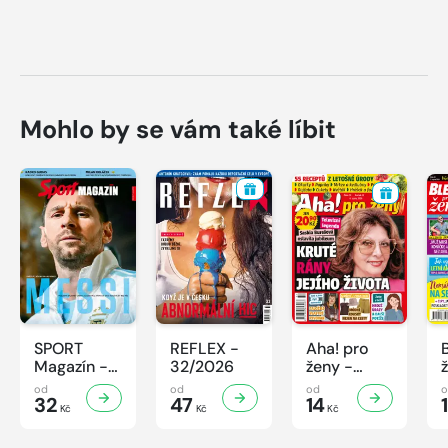
Mohlo by se vám také líbit
SPORT
REFLEX -
Aha! pro
Magazín -
32/2026
ženy -
32/2026
32/2026
od
od
od
32
47
14
Kč
Kč
Kč