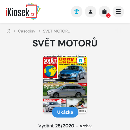
Přejít na hlavní obsah
0
Časopisy
SVĚT MOTORŮ
SVĚT MOTORŮ
Ukázka
Vydání:
25/2020
–
Archiv