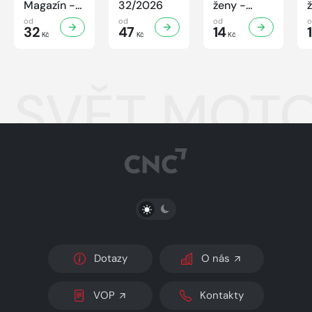
Magazín -
32/2026
ženy -
32/2026
32/2026
od
od
od
32
47
14
Kč
Kč
Kč
SVĚT MOTO
PŘEPNOUT SVĚTLÝ/TMAVÝ REŽIM
Dotazy
O nás
VOP
Kontakty