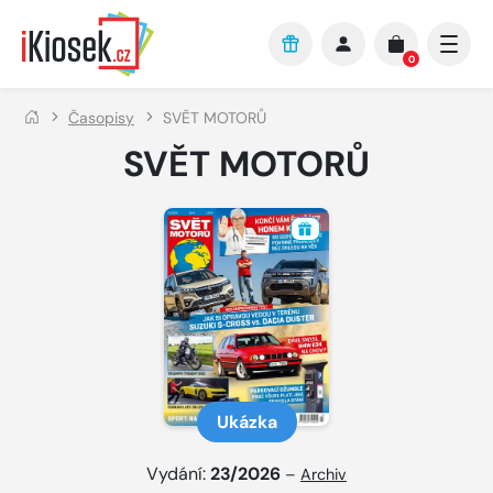
Přejít na hlavní obsah
0
Časopisy
SVĚT MOTORŮ
SVĚT MOTORŮ
Ukázka
Vydání:
23/2026
–
Archiv