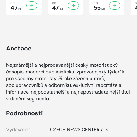
Knihovnička
Knihovnička
Knihovnička
od
od
od
2/2026
47
1/2026
47
4/2025
55
Kč
Kč
Kč
Anotace
Nejznámější a nejprodávanější český motoristický
časopis, moderní publicisticko-zpravodajský týdeník
pro všechny motoristy. Široké zázemí autorů,
spolupracovníků a odborníků, exkluzivní reportáže a
informace, nejpodstatnější a nejnepostradatelnější titul
v daném segmentu.
Podrobnosti
Vydavatel:
CZECH NEWS CENTER a. s.