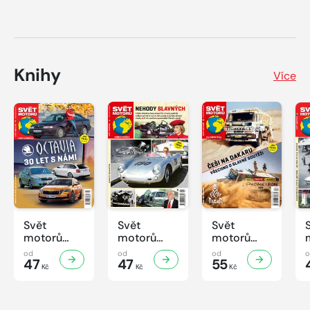
Knihy
Více
Svět
Svět
Svět
motorů
motorů
motorů
Knihovnička
Knihovnička
Knihovnička
od
od
od
2/2026
47
1/2026
47
4/2025
55
Kč
Kč
Kč