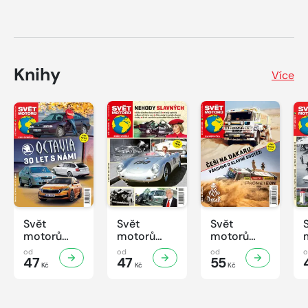
Knihy
Více
Svět
Svět
Svět
motorů
motorů
motorů
Knihovnička
Knihovnička
Knihovnička
od
od
od
2/2026
47
1/2026
47
4/2025
55
Kč
Kč
Kč