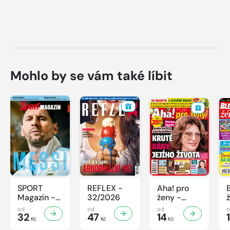
Mohlo by se vám také líbit
SPORT
REFLEX -
Aha! pro
Magazín -
32/2026
ženy -
32/2026
32/2026
od
od
od
32
47
14
Kč
Kč
Kč