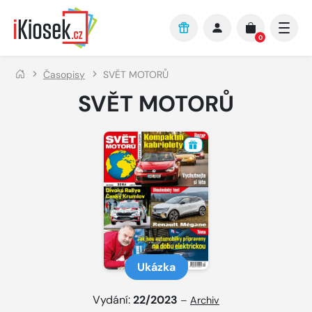
Přejít na hlavní obsah
0
Časopisy
SVĚT MOTORŮ
SVĚT MOTORŮ
Ukázka
Vydání:
22/2023
–
Archiv