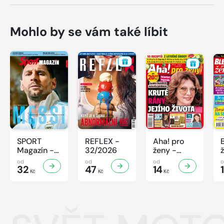
Mohlo by se vám také líbit
SPORT
REFLEX -
Aha! pro
Magazín -
32/2026
ženy -
32/2026
32/2026
od
od
od
32
47
14
Kč
Kč
Kč