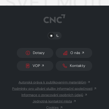
SVĚT MOTO
PŘEPNOUT SVĚTLÝ/TMAVÝ REŽIM
Dotazy
O nás
VOP
Kontakty
Autorská práva k publikovaným materiálům
Podmínky pro užívání služby informační společnosti
Informace o zpracování osobních údajů
Jednotná kontaktní místa
Cookies