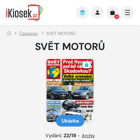
Přejít na hlavní obsah
0
Časopisy
SVĚT MOTORŮ
SVĚT MOTORŮ
Ukázka
Vydání:
22/18
–
Archiv