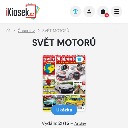
Přejít na hlavní obsah
0
Časopisy
SVĚT MOTORŮ
SVĚT MOTORŮ
Ukázka
Vydání:
21/15
–
Archiv