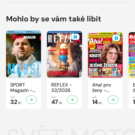
Mohlo by se vám také líbit
SPORT
REFLEX -
Aha! pro
Magazín -
32/2026
ženy -
32/2026
32/2026
od
od
od
32
47
14
Kč
Kč
Kč