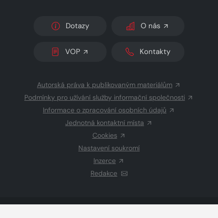
Dotazy
O nás
VOP
Kontakty
Autorská práva k publikovaným materiálům
Podmínky pro užívání služby informační společnosti
Informace o zpracování osobních údajů
Jednotná kontaktní místa
Cookies
Nastavení soukromí
Inzerce
Redakce
© 2026 Copyright
CZECH NEWS CENTER a.s.
a dodavatelé