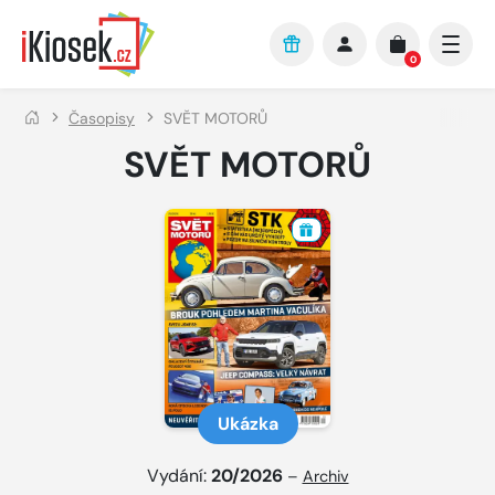
Přejít na hlavní obsah
0
Časopisy
SVĚT MOTORŮ
SVĚT MOTORŮ
Ukázka
Vydání:
20/2026
–
Archiv