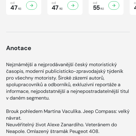
Knihovnička
Knihovnička
Knihovnička
od
od
od
2/2026
47
1/2026
47
4/2025
55
Kč
Kč
Kč
Anotace
Nejznámější a nejprodávanější český motoristický
časopis, moderní publicisticko-zpravodajský týdeník
pro všechny motoristy. Široké zázemí autorů,
spolupracovníků a odborníků, exkluzivní reportáže a
informace, nejpodstatnější a nejnepostradatelnější titul
v daném segmentu.
Brouk pohledem Martina Vaculíka. Jeep Compass: velký
návrat.
Neuvěřitelný život Alexe Zanardiho. Veteránem do
Neapole. Omlazený štramák Peugeot 408.