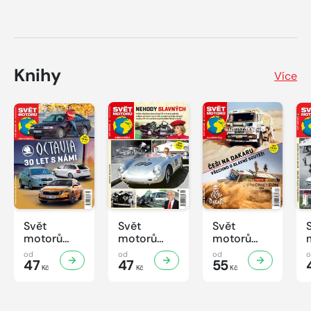
Knihy
Více
Svět
Svět
Svět
motorů
motorů
motorů
Knihovnička
Knihovnička
Knihovnička
od
od
od
2/2026
47
1/2026
47
4/2025
55
Kč
Kč
Kč