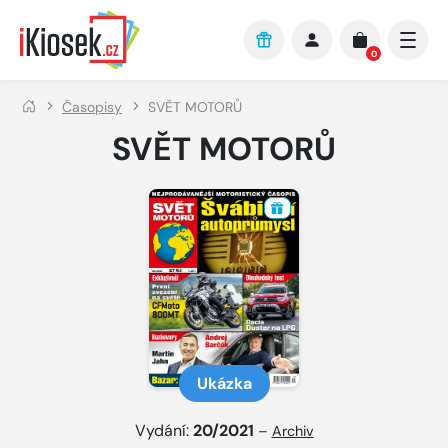
Přejít na hlavní obsah
0
Časopisy
SVĚT MOTORŮ
SVĚT MOTORŮ
Ukázka
Vydání:
20/2021
–
Archiv