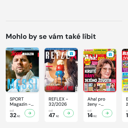
Mohlo by se vám také líbit
SPORT
REFLEX -
Aha! pro
Magazín -
32/2026
ženy -
32/2026
32/2026
od
od
od
32
47
14
Kč
Kč
Kč