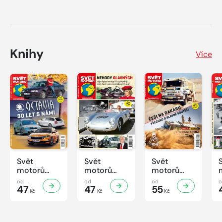
Knihy
Více
Svět
Svět
Svět
motorů
motorů
motorů
Knihovnička
Knihovnička
Knihovnička
od
od
od
2/2026
47
1/2026
47
4/2025
55
Kč
Kč
Kč