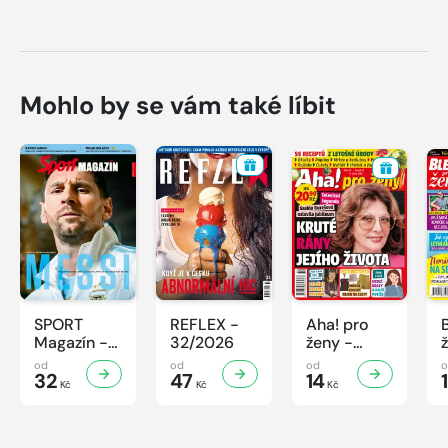
Mohlo by se vám také líbit
SPORT
REFLEX -
Aha! pro
Magazín -
32/2026
ženy -
32/2026
32/2026
od
od
od
32
47
14
Kč
Kč
Kč