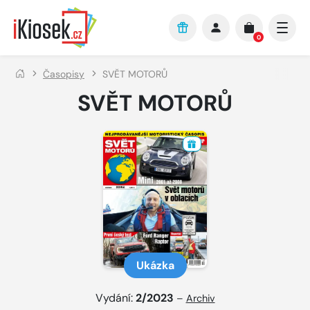
Přejít na hlavní obsah
0
Časopisy
SVĚT MOTORŮ
SVĚT MOTORŮ
Ukázka
Vydání:
2/2023
–
Archiv