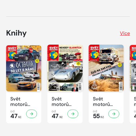
Knihy
Více
Svět
Svět
Svět
motorů
motorů
motorů
Knihovnička
Knihovnička
Knihovnička
od
od
od
2/2026
47
1/2026
47
4/2025
55
Kč
Kč
Kč