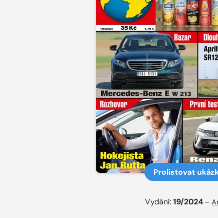
Prolistovat ukáz
Vydání:
19/2024
–
A