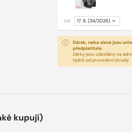
Od:
Dárek, nebo sleva jsou urč
předplatitele
.
Dárky jsou odesílány na adres
týdnů od provedení úhrady.
aké kupují)