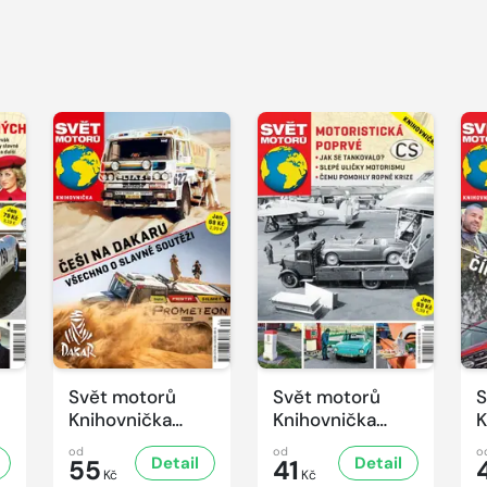
Svět motorů
Svět motorů
S
Knihovnička
Knihovnička
K
4/2025
3/2025
2
od
od
o
Detail
Detail
55
41
Kč
Kč