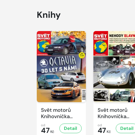
Knihy
Svět motorů
Svět motorů
Knihovnička
Knihovnička
2/2026
1/2026
od
od
Detail
Detail
47
47
Kč
Kč