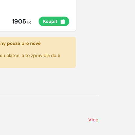
1905
Koupit
Kč
eny pouze pro nové
u plátce, a to zpravidla do 6
Více