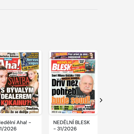
Další
edělní Aha! -
NEDĚLNÍ BLESK
SPORT Ma
1/2026
- 31/2026
- 31/2026