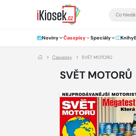
Přejít na hlavní obsah
VYHLEDÁVÁNÍ
Hlavní navigace
Noviny
Časopisy
Speciály
Knihy
Časopisy
SVĚT MOTORŮ
SVĚT MOTORŮ