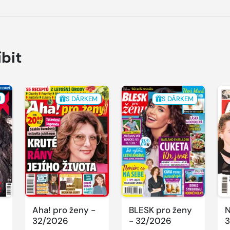
íbit
M
S DÁRKEM
S DÁRKEM
Aha! pro ženy -
BLESK pro ženy
N
32/2026
- 32/2026
3