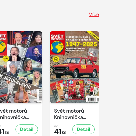
Více
vět motorů
Svět motorů
nihovnička
Knihovnička
/2025
1/2025
d
od
Detail
Detail
41
41
Kč
Kč