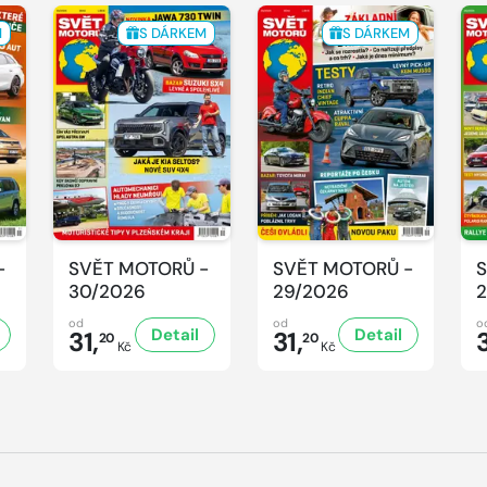
M
S DÁRKEM
S DÁRKEM
-
SVĚT MOTORŮ -
SVĚT MOTORŮ -
S
30/2026
29/2026
2
od
od
o
Detail
Detail
31,
31,
3
20
20
Kč
Kč