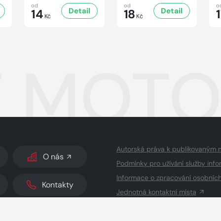
od
od
o
Detail
Detail
14
18
Kč
Kč
 MOTOR
Autorská práva k publikovaným 
O nás
Podmínky pro užívání služby info
Informace o zpracování osobníc
Kontakty
Jednotná kontaktní místa