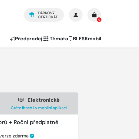
DÁRKOVÝ
CERTIFIKÁT
0
Předprodej
Témata
BLESKmobil
Elektronické
Čtěte ihned i v mobilní aplikaci
orů + Roční předplatné
 verze zdarma
?