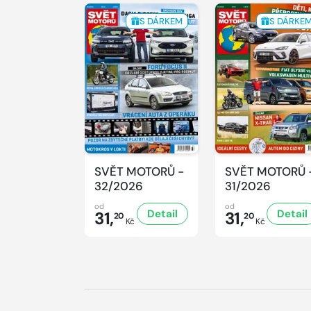
S DÁRKEM
S DÁRKE
SVĚT MOTORŮ -
SVĚT MOTORŮ 
32/2026
31/2026
od
od
Detail
Detail
31,
31,
20
20
Kč
Kč