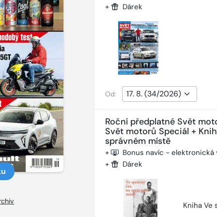
+
Dárek
Od:
Roční předplatné Svět mot
Svět motorů Speciál + Kni
správném místě
+
Bonus navíc - elektronická
+
Dárek
ku
rchiv
Kniha Ve 