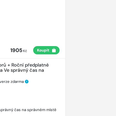
1905
Koupit
Kč
orů + Roční předplatné
ha Ve správný čas na
 verze zdarma
?
správný čas na správném místě