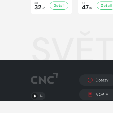
od
od
Detail
Detail
32
47
Kč
Kč
SVĚT
Dotazy
PŘEPNOUT SVĚTLÝ/TMAVÝ REŽIM
VOP