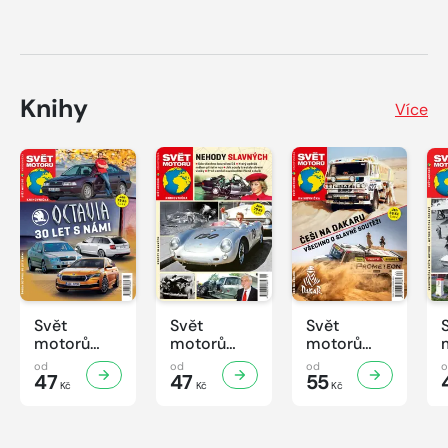
Knihy
Více
Svět
Svět
Svět
motorů
motorů
motorů
Knihovnička
Knihovnička
Knihovnička
od
od
od
2/2026
47
1/2026
47
4/2025
55
Kč
Kč
Kč