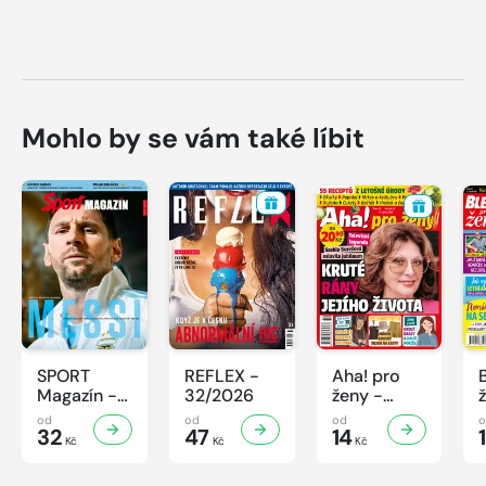
Mohlo by se vám také líbit
SPORT
REFLEX -
Aha! pro
Magazín -
32/2026
ženy -
32/2026
32/2026
od
od
od
32
47
14
Kč
Kč
Kč