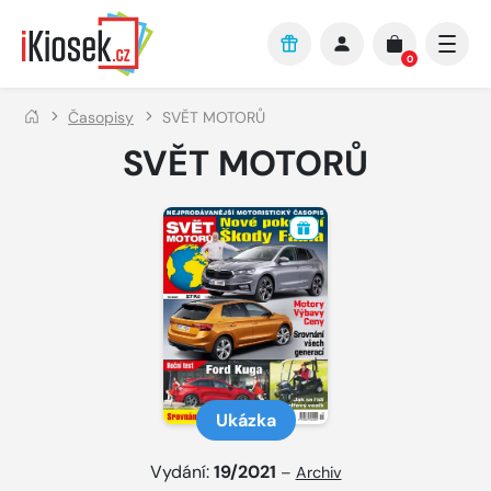
Přejít na hlavní obsah
0
Časopisy
SVĚT MOTORŮ
SVĚT MOTORŮ
Ukázka
Vydání:
19/2021
–
Archiv