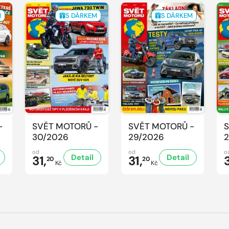
M
S DÁRKEM
S DÁRKEM
-
SVĚT MOTORŮ -
SVĚT MOTORŮ -
S
30/2026
29/2026
2
od
od
o
Detail
Detail
31,
31,
3
20
20
Kč
Kč