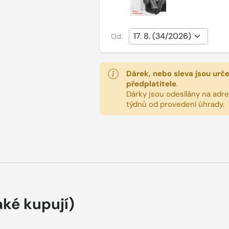
Od:
Dárek, nebo sleva jsou urč
předplatitele
.
Dárky jsou odesílány na adres
týdnů od provedení úhrady.
aké kupují)