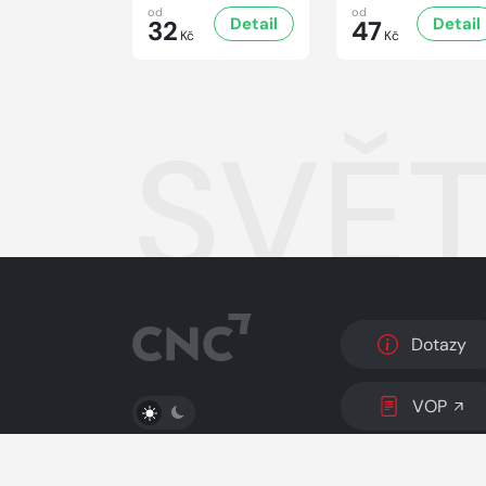
od
od
Detail
Detail
32
47
Kč
Kč
SVĚT
Dotazy
PŘEPNOUT SVĚTLÝ/TMAVÝ REŽIM
VOP