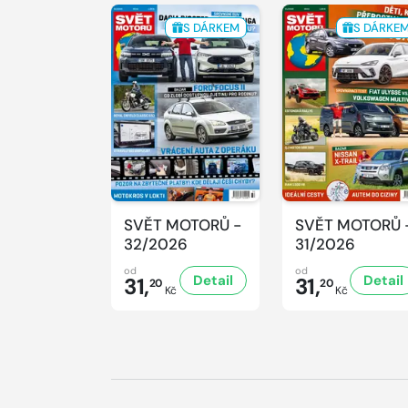
S DÁRKEM
S DÁRKE
SVĚT MOTORŮ -
SVĚT MOTORŮ 
32/2026
31/2026
od
od
Detail
Detail
31,
31,
20
20
Kč
Kč