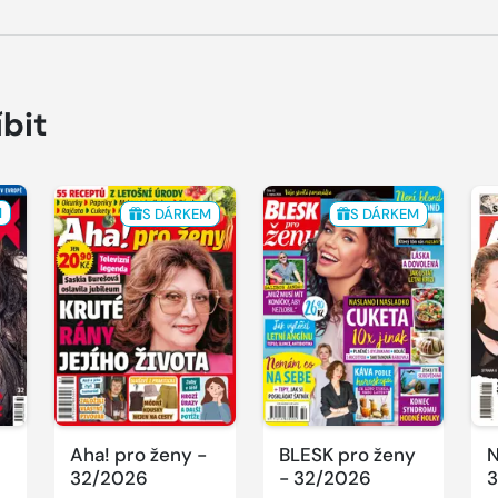
íbit
M
S DÁRKEM
S DÁRKEM
Aha! pro ženy -
BLESK pro ženy
N
32/2026
- 32/2026
3