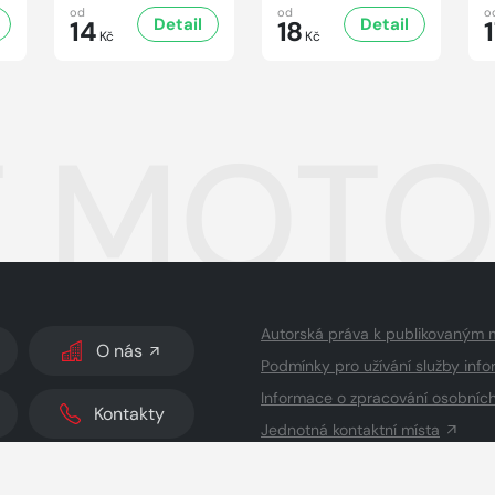
od
od
o
Detail
Detail
14
18
Kč
Kč
 MOTOR
Autorská práva k publikovaným 
O nás
Podmínky pro užívání služby info
Informace o zpracování osobníc
Kontakty
Jednotná kontaktní místa