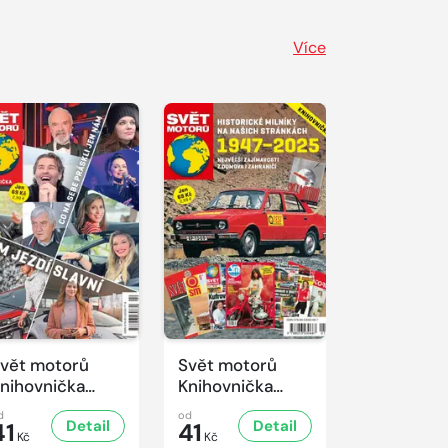
Více
vět motorů
Svět motorů
nihovnička
Knihovnička
/2025
1/2025
d
od
Detail
Detail
41
41
Kč
Kč