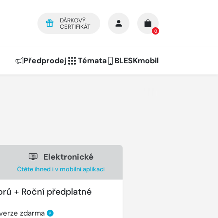
DÁRKOVÝ
CERTIFIKÁT
0
Předprodej
Témata
BLESKmobil
Elektronické
Čtěte ihned i v mobilní aplikaci
orů + Roční předplatné
 verze zdarma
?