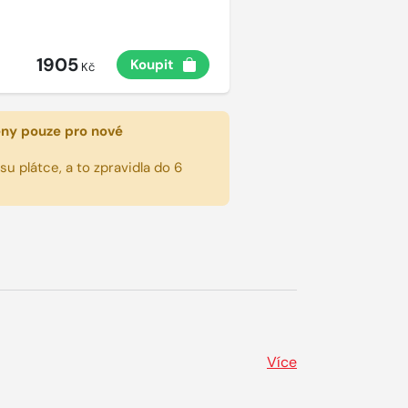
1905
Koupit
Kč
eny pouze pro nové
u plátce, a to zpravidla do 6
Více