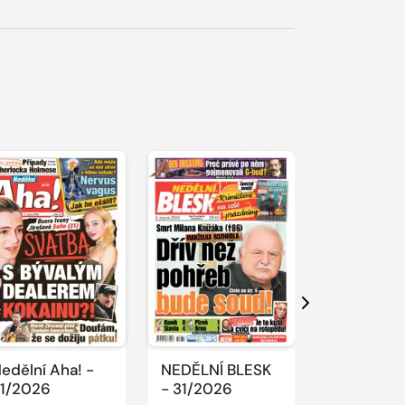
Další
edělní Aha! -
NEDĚLNÍ BLESK
SPORT Ma
1/2026
- 31/2026
- 31/2026