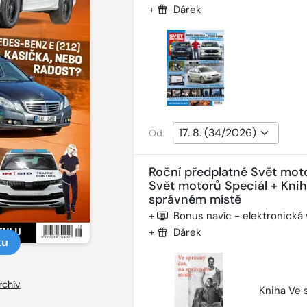
+
Dárek
Od:
Roční předplatné Svět mot
Svět motorů Speciál + Kni
správném místě
+
Bonus navíc - elektronická
+
Dárek
ku
rchiv
Kniha Ve 