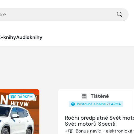
E-knihy
Audioknihy
Tištěné
S DÁRKEM
Poštovné a balné ZDARMA
Roční předplatné Svět mot
Svět motorů Speciál
+
Bonus navíc - elektronická