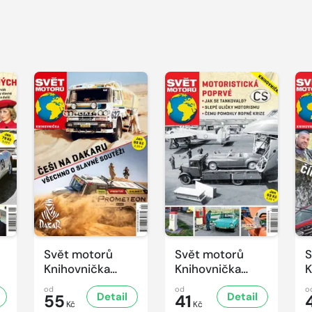
Svět motorů
Svět motorů
S
Knihovnička
Knihovnička
K
4/2025
3/2025
2
od
od
o
Detail
Detail
55
41
Kč
Kč