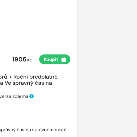
1905
Koupit
Kč
orů + Roční předplatné
ha Ve správný čas na
 verze zdarma
?
správný čas na správném místě