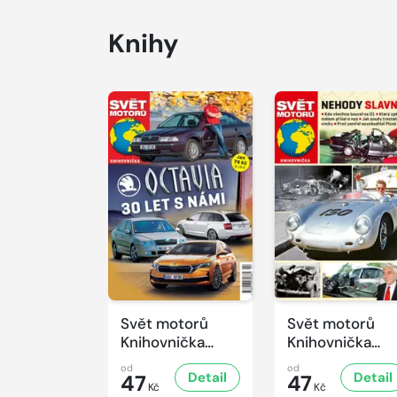
Knihy
Svět motorů
Svět motorů
Knihovnička
Knihovnička
2/2026
1/2026
od
od
Detail
Detail
47
47
Kč
Kč