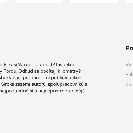
Po
Vyd
z E, kasička nebo radost? Inspekce
ky Fordu. Odkud se počítají kilometry?
Pub
tický časopis, moderní publicisticko-
 Široké zázemí autorů, spolupracovníků a
Kat
 nejpodstatnější a nejnepostradatelnější