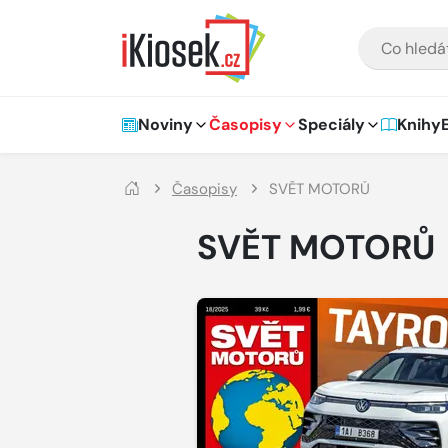
Přejít na hlavní obsah
VYHLEDÁVÁNÍ
Hlavní navigace
Noviny
Časopisy
Speciály
Knihy
Časopisy
SVĚT MOTORŮ
SVĚT MOTORŮ