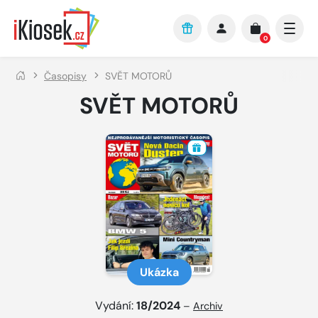
Přejít na hlavní obsah
0
Časopisy
SVĚT MOTORŮ
SVĚT MOTORŮ
Ukázka
Vydání:
18/2024
–
Archiv