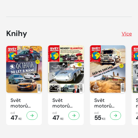
Knihy
Více
Svět
Svět
Svět
motorů
motorů
motorů
Knihovnička
Knihovnička
Knihovnička
od
od
od
2/2026
47
1/2026
47
4/2025
55
Kč
Kč
Kč