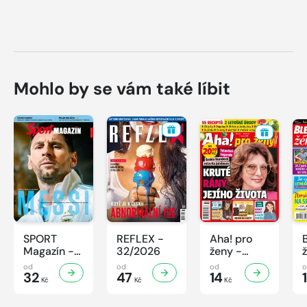
Mohlo by se vám také líbit
SPORT
REFLEX -
Aha! pro
Magazín -
32/2026
ženy -
32/2026
32/2026
od
od
od
32
47
14
Kč
Kč
Kč