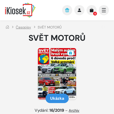
Přejít na hlavní obsah
0
Časopisy
SVĚT MOTORŮ
SVĚT MOTORŮ
Ukázka
Vydání:
16/2019
–
Archiv