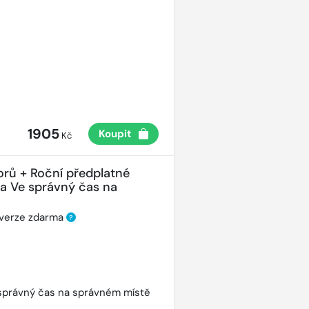
1905
Koupit
Kč
orů + Roční předplatné
ha Ve správný čas na
 verze zdarma
?
správný čas na správném místě