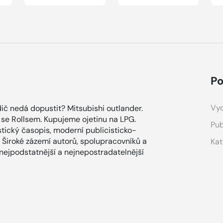
Po
Vyd
řidič nedá dopustit? Mitsubishi outlander.
e se Rollsem. Kupujeme ojetinu na LPG.
Pub
tický časopis, moderní publicisticko-
 Široké zázemí autorů, spolupracovníků a
Kat
 nejpodstatnější a nejnepostradatelnější