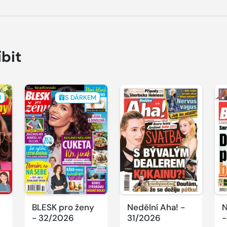
íbit
M
S DÁRKEM
BLESK pro ženy
Nedělní Aha! -
N
- 32/2026
31/2026
-