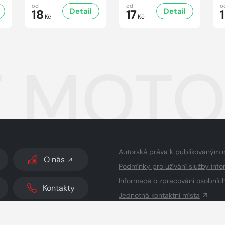
od
od
o
Detail
Detail
18
17
Kč
Kč
 MOTOR
Autorská práva k publikovaným 
O nás
Podmínky pro užívání služby info
Informace o zpracování osobníc
Kontakty
Jednotná kontaktní místa