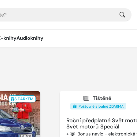
E-knihy
Audioknihy
Tištěné
S DÁRKEM
Poštovné a balné ZDARMA
Roční předplatné Svět mot
Svět motorů Speciál
+
Bonus navíc - elektronická