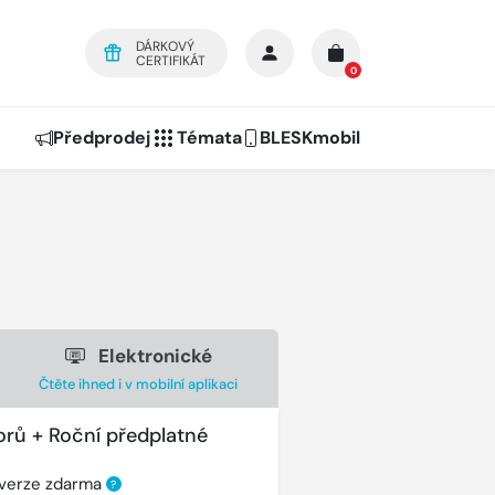
DÁRKOVÝ
CERTIFIKÁT
0
Předprodej
Témata
BLESKmobil
Elektronické
Čtěte ihned i v mobilní aplikaci
orů + Roční předplatné
 verze zdarma
?