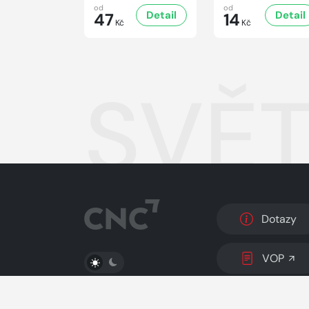
od
od
Detail
Detail
47
14
Kč
Kč
SVĚT
Dotazy
PŘEPNOUT SVĚTLÝ/TMAVÝ REŽIM
VOP