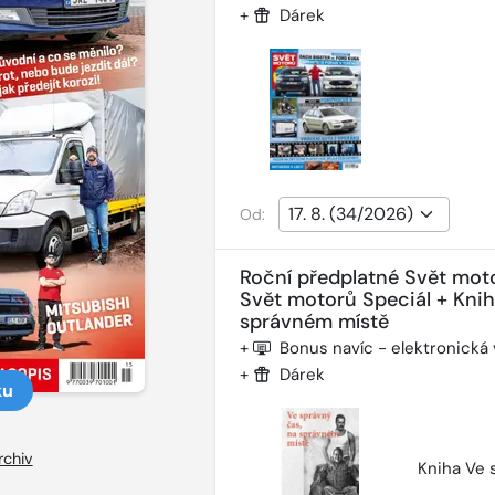
+
Dárek
Od:
Roční předplatné Svět mot
Svět motorů Speciál + Kni
správném místě
+
Bonus navíc - elektronická
+
Dárek
ku
rchiv
Kniha Ve 