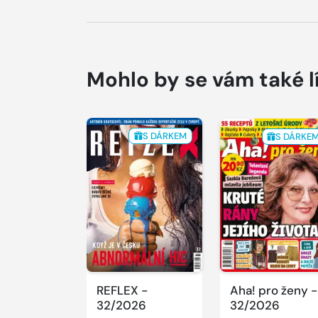
Mohlo by se vám také l
S DÁRKEM
S DÁRKE
REFLEX -
Aha! pro ženy -
32/2026
32/2026