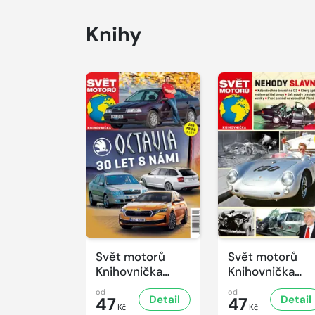
Knihy
Svět motorů
Svět motorů
Knihovnička
Knihovnička
2/2026
1/2026
od
od
Detail
Detail
47
47
Kč
Kč