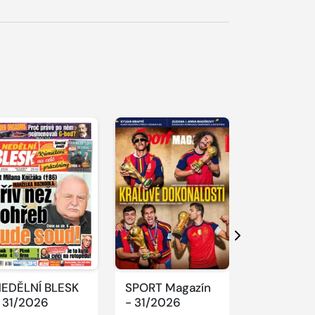
S 
Další
EDĚLNÍ BLESK
SPORT Magazín
REFLEX -
 31/2026
- 31/2026
31/2026