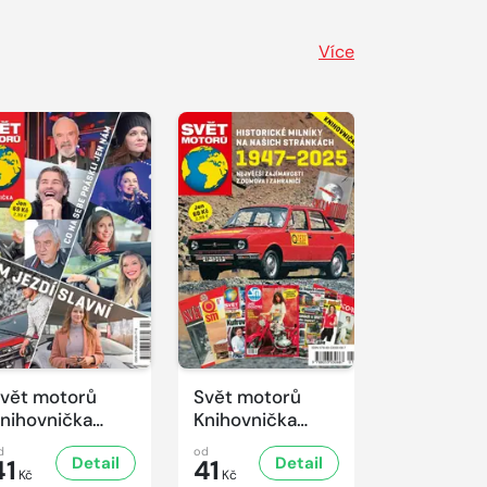
Více
vět motorů
Svět motorů
nihovnička
Knihovnička
/2025
1/2025
d
od
Detail
Detail
41
41
Kč
Kč