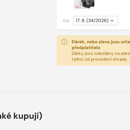
Od:
Dárek, nebo sleva jsou urč
předplatitele
.
Dárky jsou odesílány na adres
týdnů od provedení úhrady.
aké kupují)