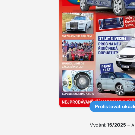
Prolistovat ukáz
Vydání:
15/2025
–
A