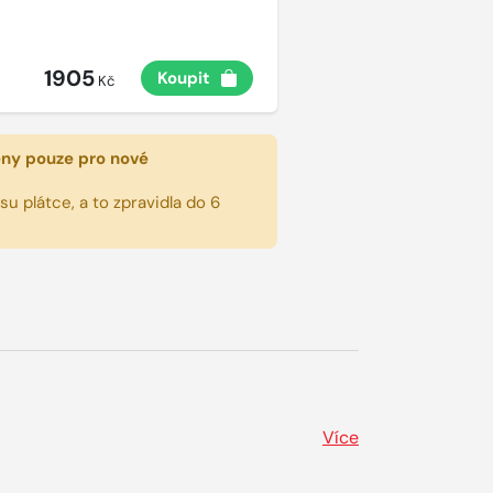
1905
Koupit
Kč
eny pouze pro nové
u plátce, a to zpravidla do 6
Více