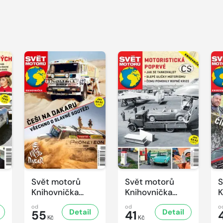
Svět motorů
Svět motorů
S
Knihovnička
Knihovnička
K
4/2025
3/2025
2
od
od
o
Detail
Detail
55
41
Kč
Kč