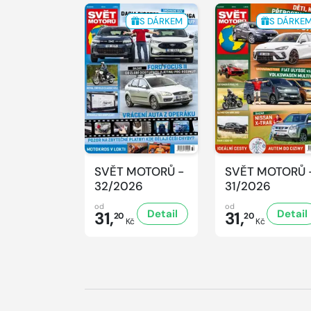
S DÁRKEM
S DÁRKE
SVĚT MOTORŮ -
SVĚT MOTORŮ 
32/2026
31/2026
od
od
Detail
Detail
31,
31,
20
20
Kč
Kč