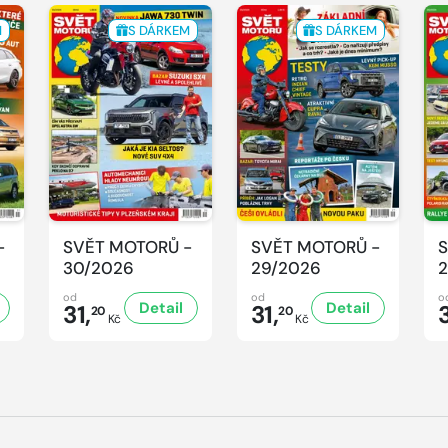
M
S DÁRKEM
S DÁRKEM
-
SVĚT MOTORŮ -
SVĚT MOTORŮ -
S
30/2026
29/2026
2
od
od
o
Detail
Detail
31,
31,
3
20
20
Kč
Kč