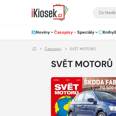
Přejít na hlavní obsah
VYHLEDÁVÁNÍ
Hlavní navigace
Noviny
Časopisy
Speciály
Knihy
Časopisy
SVĚT MOTORŮ
SVĚT MOTORŮ