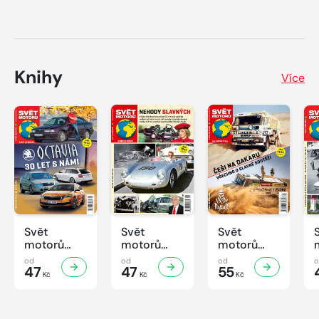
Knihy
Více
Svět
Svět
Svět
motorů
motorů
motorů
Knihovnička
Knihovnička
Knihovnička
od
od
od
2/2026
47
1/2026
47
4/2025
55
Kč
Kč
Kč