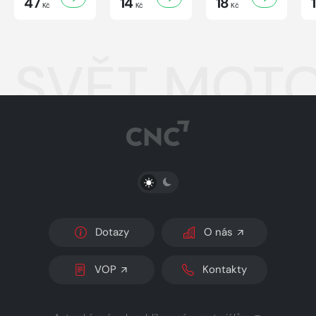
47
14
18
Kč
Kč
Kč
SVĚT MOTO
PŘEPNOUT SVĚTLÝ/TMAVÝ REŽIM
Dotazy
O nás
VOP
Kontakty