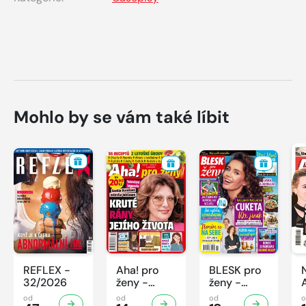
Mohlo by se vám také líbit
REFLEX -
Aha! pro
BLESK pro
32/2026
ženy -
ženy -
32/2026
32/2026
od
od
od