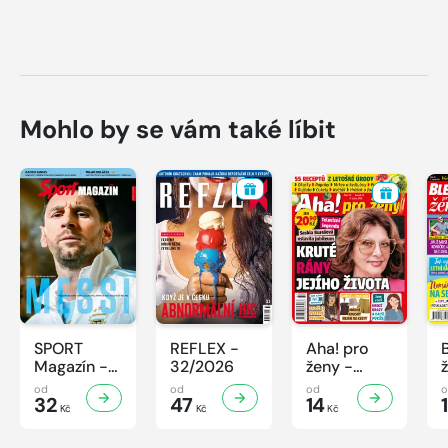
Mohlo by se vám také líbit
SPORT
REFLEX -
Aha! pro
Magazín -
32/2026
ženy -
32/2026
32/2026
od
od
od
32
47
14
Kč
Kč
Kč