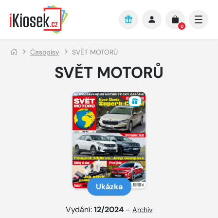
Přejít na hlavní obsah
0
Časopisy
SVĚT MOTORŮ
SVĚT MOTORŮ
Ukázka
Vydání:
12/2024
–
Archiv