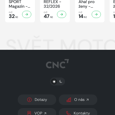
SPORT
REFLEX -
Aha! pro
Magazín -
32/2026
ženy -
32/2026
32/2026
od
od
od
32
47
14
Kč
Kč
Kč
SVĚT MOTO
PŘEPNOUT SVĚTLÝ/TMAVÝ REŽIM
Dotazy
O nás
VOP
Kontakty