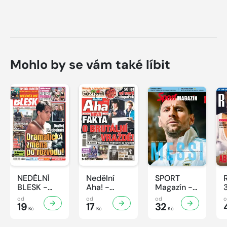
Mohlo by se vám také líbit
NEDĚLNÍ
Nedělní
SPORT
BLESK -
Aha! -
Magazín -
32/2026
32/2026
32/2026
od
od
od
19
17
32
Kč
Kč
Kč