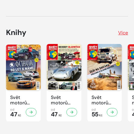
Knihy
Více
Svět
Svět
Svět
motorů
motorů
motorů
Knihovnička
Knihovnička
Knihovnička
od
od
od
2/2026
47
1/2026
47
4/2025
55
Kč
Kč
Kč