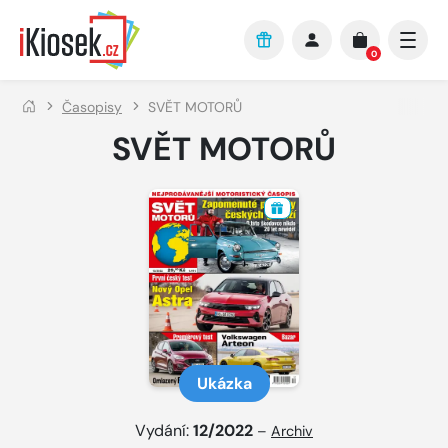
Přejít na hlavní obsah
0
Časopisy
SVĚT MOTORŮ
SVĚT MOTORŮ
Ukázka
Vydání:
12/2022
–
Archiv