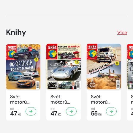
Knihy
Více
Svět
Svět
Svět
motorů
motorů
motorů
Knihovnička
Knihovnička
Knihovnička
od
od
od
2/2026
47
1/2026
47
4/2025
55
Kč
Kč
Kč