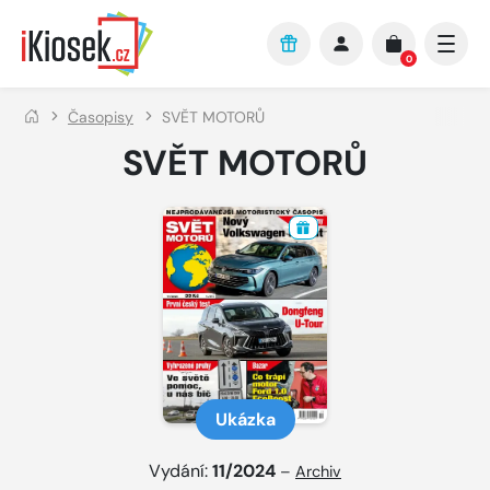
Přejít na hlavní obsah
0
Časopisy
SVĚT MOTORŮ
SVĚT MOTORŮ
Ukázka
Vydání:
11/2024
–
Archiv