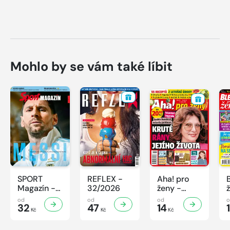
Mohlo by se vám také líbit
SPORT
REFLEX -
Aha! pro
Magazín -
32/2026
ženy -
32/2026
32/2026
od
od
od
32
47
14
Kč
Kč
Kč