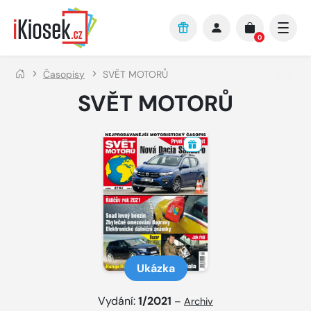
Přejít na hlavní obsah
0
Časopisy
SVĚT MOTORŮ
SVĚT MOTORŮ
Ukázka
Vydání:
1/2021
–
Archiv