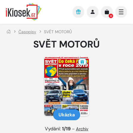
Přejít na hlavní obsah
0
Časopisy
SVĚT MOTORŮ
SVĚT MOTORŮ
Ukázka
Vydání:
1/19
–
Archiv