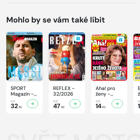
Mohlo by se vám také líbit
SPORT
REFLEX -
Aha! pro
Magazín -
32/2026
ženy -
32/2026
32/2026
od
od
od
32
47
14
Kč
Kč
Kč